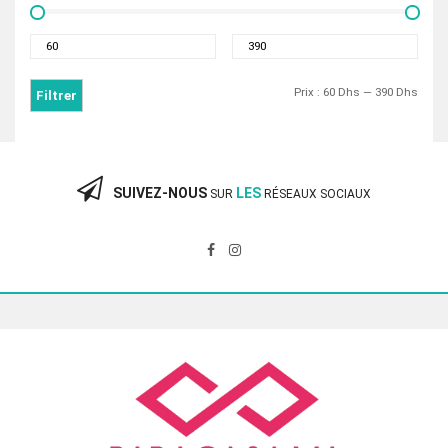
Prix
Prix
min
max
Prix :
60 Dhs
—
390 Dhs
Filtrer
SUIVEZ-NOUS
LES
SUR
RÉSEAUX SOCIAUX