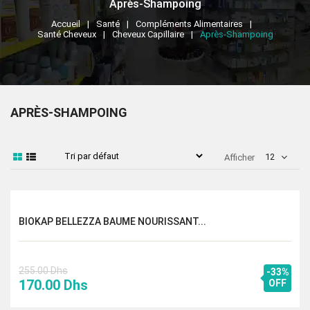
Après-Shampoing
Accueil
Santé
Compléments Alimentaires
Santé Cheveux
Cheveux Capillaire
Après-Shampoing
APRÈS-SHAMPOING
12
Afficher
BIOKAP BELLEZZA BAUME NOURISSANT...
255.00
Dhs
-33%
Le
Le
170.00
Dhs
OFF
prix
prix