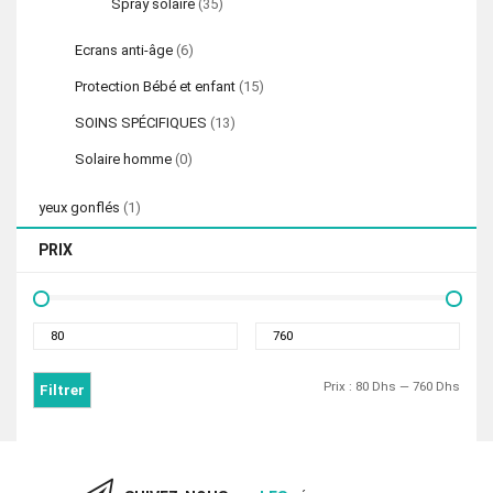
Spray solaire
(35)
Ecrans anti-âge
(6)
Protection Bébé et enfant
(15)
SOINS SPÉCIFIQUES
(13)
Solaire homme
(0)
yeux gonflés
(1)
PRIX
Prix
Prix
min
max
Prix :
80 Dhs
—
760 Dhs
Filtrer