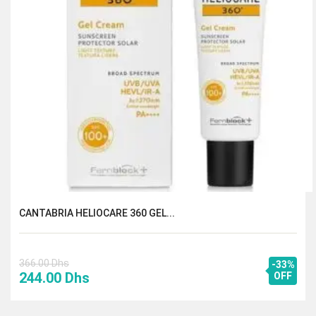
CANTABRIA HELIOCARE 360 GEL...
366.00
Dhs
-33%
Le
Le
244.00
Dhs
OFF
prix
prix
initial
actuel