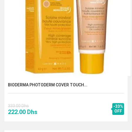
BIODERMA PHOTODERM COVER TOUCH...
333.00
Dhs
-33%
Le
Le
222.00
Dhs
OFF
prix
prix
initial
actuel