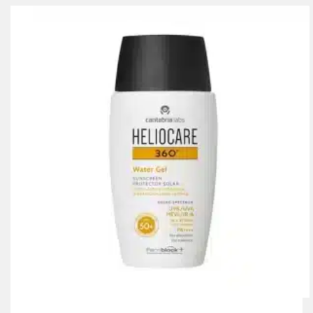
était :
est :
366.00 Dhs.
244.00 Dhs.