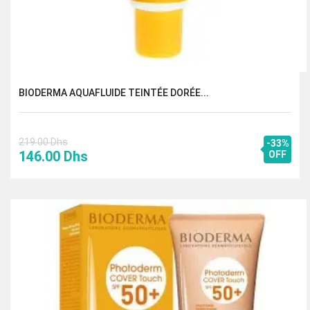
BIODERMA AQUAFLUIDE TEINTÉE DORÉE...
219.00
Dhs
-33%
Le
Le
146.00
Dhs
OFF
prix
prix
initial
actuel
était :
est :
219.00 Dhs.
146.00 Dhs.