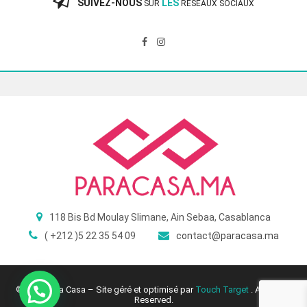
SUIVEZ-NOUS
LES
SUR
RÉSEAUX SOCIAUX
118 Bis Bd Moulay Slimane, Ain Sebaa, Casablanca
( +212 )5 22 35 54 09
contact@paracasa.ma
© 2025 Para Casa – Site géré et optimisé par
Touch Target
. All Rights
Reserved.