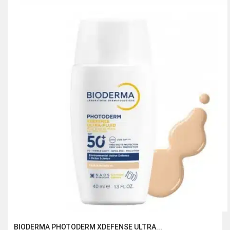
était :
est :
333.00 Dhs.
222.00 Dhs.
BIODERMA PHOTODERM XDEFENSE ULTRA...