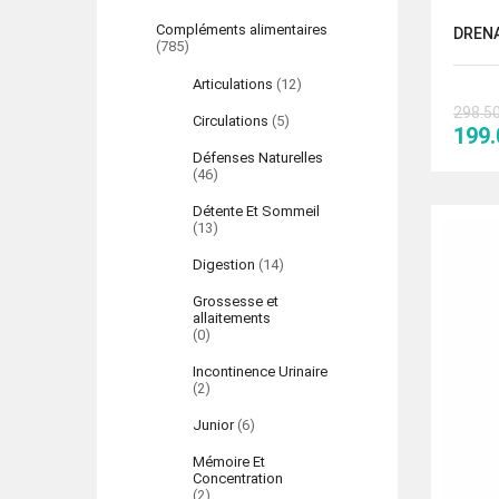
Compléments alimentaires
DRENA
(785)
Articulations
(12)
298.5
Circulations
(5)
Le
199
prix
Défenses Naturelles
(46)
initi
était
Détente Et Sommeil
(13)
298.
Digestion
(14)
Grossesse et
allaitements
(0)
Incontinence Urinaire
(2)
Junior
(6)
Mémoire Et
Concentration
(2)