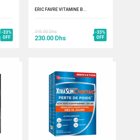
ERIC FAVRE VITAMINE B...
345.00
Dhs
-33%
-33%
Le
Le
230.00
Dhs
OFF
OFF
prix
prix
initial
actuel
était :
est :
s.
345.00 Dhs.
230.00 Dhs.