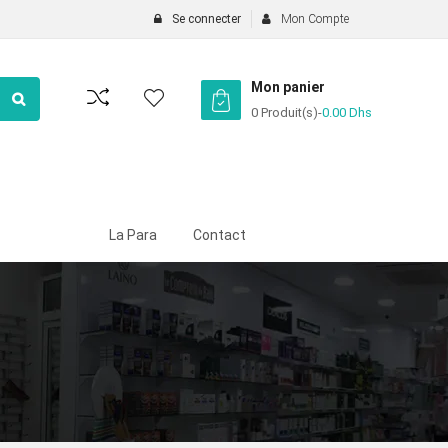
Se connecter
Mon Compte
Mon panier
0 Produit(s)
-
0.00
Dhs
La Para
Contact