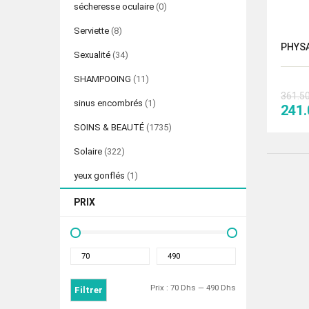
sécheresse oculaire
(0)
Serviette
(8)
PHYSA
Sexualité
(34)
SHAMPOOING
(11)
361.5
sinus encombrés
(1)
Le
241
prix
SOINS & BEAUTÉ
(1735)
initi
Solaire
(322)
était
361.
yeux gonflés
(1)
PRIX
Prix
Prix
min
max
Prix :
70 Dhs
—
490 Dhs
Filtrer