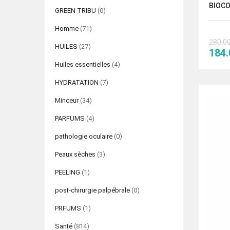
BIOCO
GREEN TRIBU
(0)
Homme
(71)
280.0
HUILES
(27)
Le
184
prix
Huiles essentielles
(4)
initi
HYDRATATION
(7)
était
280.
Minceur
(34)
PARFUMS
(4)
pathologie oculaire
(0)
Peaux sèches
(3)
PEELING
(1)
post-chirurgie palpébrale
(0)
PRFUMS
(1)
Santé
(814)