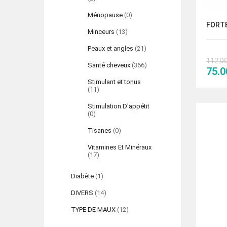
Ménopause
(0)
FORTE
Minceurs
(13)
Peaux et angles
(21)
112.0
Santé cheveux
(366)
Le
75.
prix
Stimulant et tonus
(11)
initi
était
Stimulation D'appétit
(0)
112.
Tisanes
(0)
Vitamines Et Minéraux
(17)
Diabète
(1)
DIVERS
(14)
TYPE DE MAUX
(12)