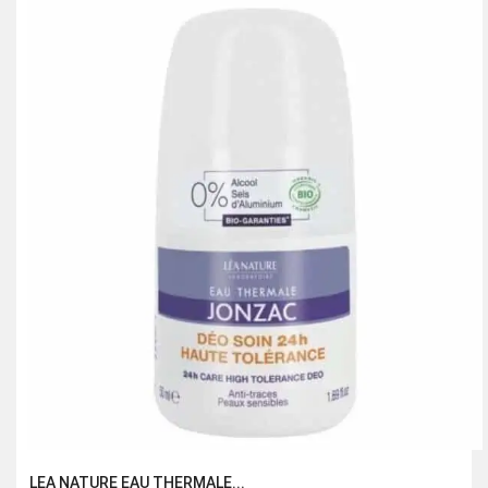
était :
est :
127.50 Dhs.
85.00 Dhs.
LEA NATURE EAU THERMALE...