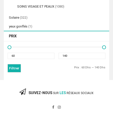
SOINS VISAGE ET PEAUX
(1080)
Solaire
(322)
yeux gonflés
(1)
PRIX
Prix
Prix
min
max
Prix :
60 Dhs
—
140 Dhs
Filtrer
SUIVEZ-NOUS
LES
SUR
RÉSEAUX SOCIAUX