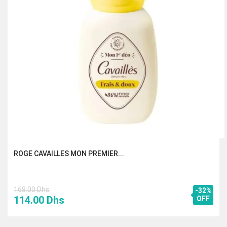
ROGE CAVAILLES MON PREMIER...
168.00
Dhs
-32%
Le
Le
114.00
Dhs
OFF
prix
prix
initial
actuel