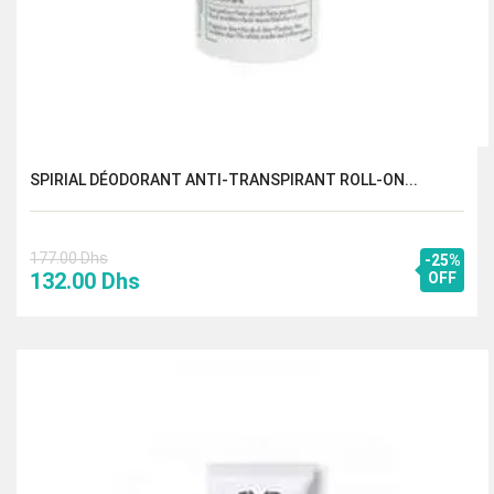
SPIRIAL DÉODORANT ANTI-TRANSPIRANT ROLL-ON...
177.00
Dhs
-25%
Le
Le
132.00
Dhs
OFF
prix
prix
initial
actuel
était :
est :
177.00 Dhs.
132.00 Dhs.