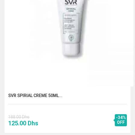
SVR SPIRIAL CREME 50ML...
188.00
Dhs
-34%
Le
Le
125.00
Dhs
OFF
prix
prix