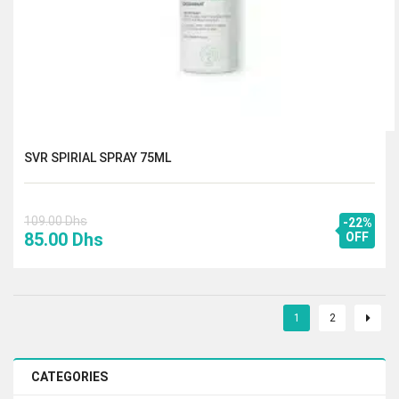
SVR SPIRIAL SPRAY 75ML
109.00
Dhs
-22%
Le
Le
85.00
Dhs
OFF
prix
prix
initial
actuel
était :
est :
1
2
109.00 Dhs.
85.00 Dhs.
CATEGORIES