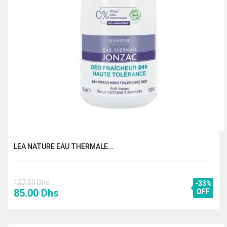
LEA NATURE EAU THERMALE...
127.50
Dhs
-33%
Le
Le
85.00
Dhs
OFF
prix
prix
initial
actuel