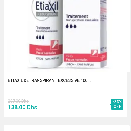
ETIAXIL DETRANSPIRANT EXCESSIVE 100...
207.00
Dhs
-33%
Le
Le
138.00
Dhs
OFF
prix
prix
initial
actuel
était :
est :