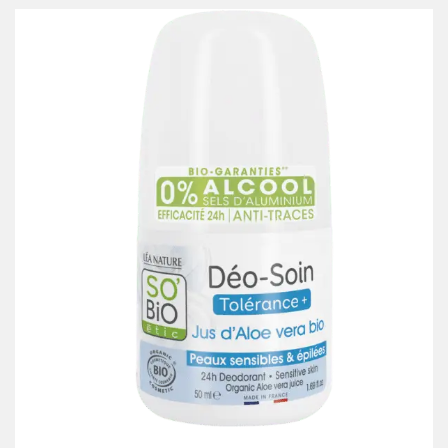
était :
est :
168.00 Dhs.
114.00 Dhs.