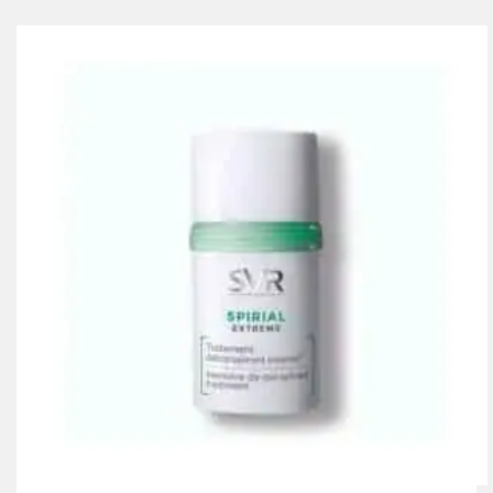
initial
actuel
était :
est :
188.00 Dhs.
125.00 Dhs.