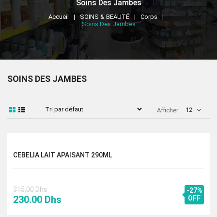
Soins Des Jambes
Accueil
SOINS & BEAUTÉ
Corps
Soins Des Jambes
SOINS DES JAMBES
12
Afficher
CEBELIA LAIT APAISANT 290ML
315.00
Dhs
-27%
Le
Le
230.00
Dhs
OFF
prix
prix