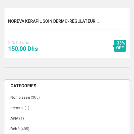
initial
actuel
était :
est :
315.00 Dhs.
230.00 Dhs.
NOREVA KERAPIL SOIN DERMO-RÉGULATEUR...
225.00
Dhs
-33%
Le
Le
150.00
Dhs
OFF
prix
prix
initial
actuel
était :
est :
225.00 Dhs.
150.00 Dhs.
CATEGORIES
Non classé
(305)
aérosol
(1)
APIA
(1)
Bébé
(485)