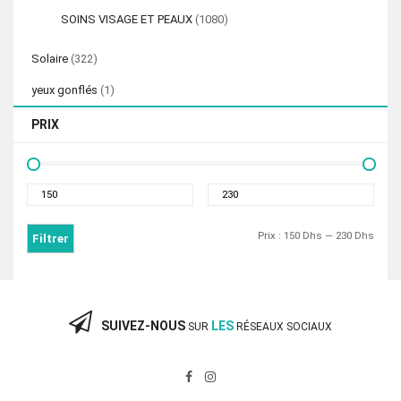
SOINS VISAGE ET PEAUX
(1080)
Solaire
(322)
yeux gonflés
(1)
PRIX
Prix
Prix
min
max
Prix :
150 Dhs
—
230 Dhs
Filtrer
SUIVEZ-NOUS
LES
SUR
RÉSEAUX SOCIAUX