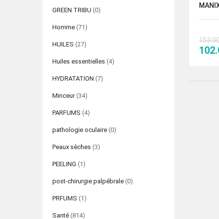
MANIX
GREEN TRIBU
(0)
Homme
(71)
153.0
HUILES
(27)
Le
102
prix
Huiles essentielles
(4)
initi
HYDRATATION
(7)
était
153.
Minceur
(34)
PARFUMS
(4)
pathologie oculaire
(0)
Peaux sèches
(3)
PEELING
(1)
post-chirurgie palpébrale
(0)
PRFUMS
(1)
Santé
(814)