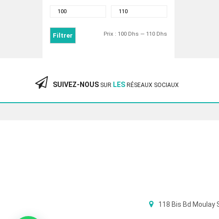
Prix
Prix
min
max
Prix :
100 Dhs
—
110 Dhs
Filtrer
SUIVEZ-NOUS
LES
SUR
RÉSEAUX SOCIAUX
118 Bis Bd Moulay 