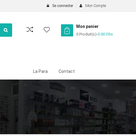
Se connecter
Mon Compte
Mon panier
0 Produit(s)
-
0.00
Dhs
La Para
Contact