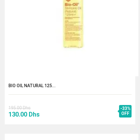
BIO OIL NATURAL 125...
195.00
Dhs
-33%
Le
Le
130.00
Dhs
OFF
prix
prix
initial
actuel
était :
est :