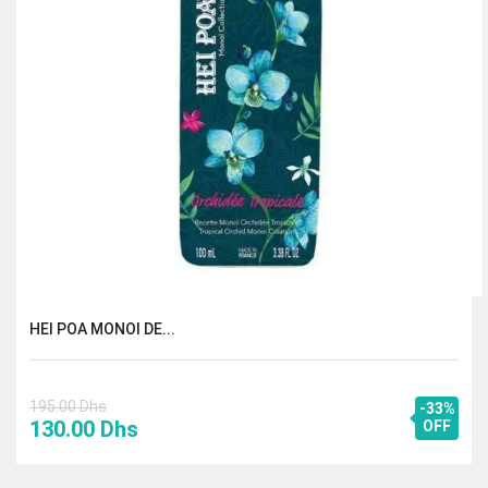
HEI POA MONOI DE...
195.00
Dhs
-33%
Le
Le
130.00
Dhs
OFF
prix
prix
initial
actuel