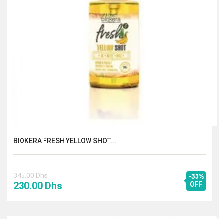
BIOKERA FRESH YELLOW SHOT...
345.00
Dhs
-33%
Le
Le
230.00
Dhs
OFF
prix
prix
initial
actuel