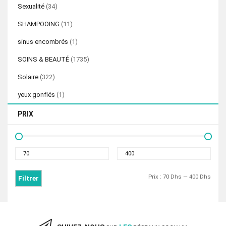
Sexualité
(34)
SHAMPOOING
(11)
sinus encombrés
(1)
SOINS & BEAUTÉ
(1735)
Solaire
(322)
yeux gonflés
(1)
PRIX
Prix
Prix
min
max
Prix :
70 Dhs
—
400 Dhs
Filtrer