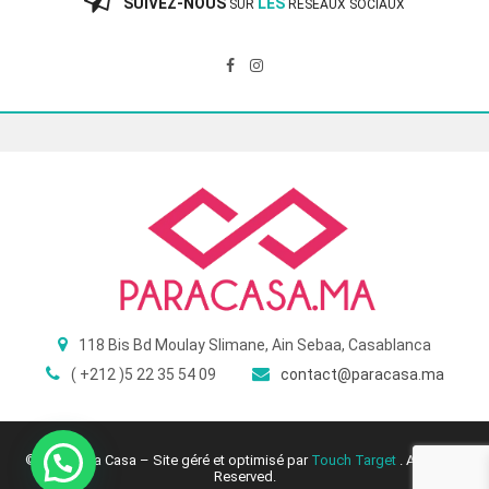
SUIVEZ-NOUS
LES
SUR
RÉSEAUX SOCIAUX
118 Bis Bd Moulay Slimane, Ain Sebaa, Casablanca
( +212 )5 22 35 54 09
contact@paracasa.ma
© 2025 Para Casa – Site géré et optimisé par
Touch Target
. All Rights
Reserved.