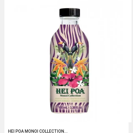
était :
est :
345.00 Dhs.
230.00 Dhs.
HEI POA MONOI COLLECTION...