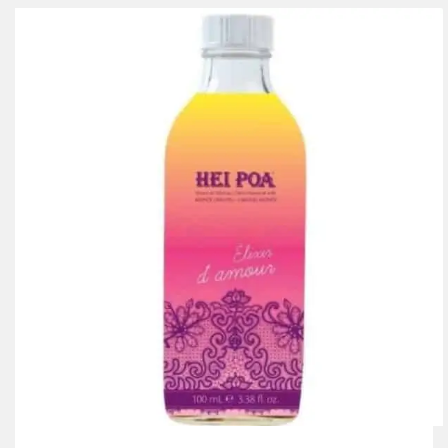
était :
est :
195.00 Dhs.
130.00 Dhs.