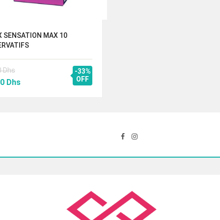
X SENSATION MAX 10
ERVATIFS
0
Dhs
-33%
Le
OFF
00
Dhs
prix
al
actuel
 :
est :
50 Dhs.
109.00 Dhs.