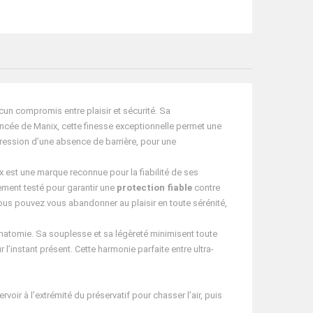
cun compromis entre plaisir et sécurité. Sa
vancée de Manix, cette finesse exceptionnelle permet une
pression d’une absence de barrière, pour une
x est une marque reconnue pour la fiabilité de ses
sement testé pour garantir une
protection fiable
contre
ous pouvez vous abandonner au plaisir en toute sérénité,
’anatomie. Sa souplesse et sa légèreté minimisent toute
’instant présent. Cette harmonie parfaite entre ultra-
voir à l’extrémité du préservatif pour chasser l’air, puis