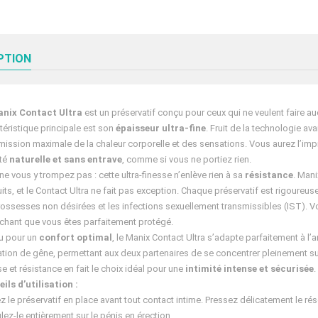
PTION
nix Contact Ultra
est un préservatif conçu pour ceux qui ne veulent faire au
téristique principale est son
épaisseur ultra-fine
. Fruit de la technologie a
mission maximale de la chaleur corporelle et des sensations. Vous aurez l’im
ité
naturelle et sans entrave
, comme si vous ne portiez rien.
ne vous y trompez pas : cette ultra-finesse n’enlève rien à sa
résistance
. Mani
its, et le Contact Ultra ne fait pas exception. Chaque préservatif est rigoureu
rossesses non désirées et les infections sexuellement transmissibles (IST). V
chant que vous êtes parfaitement protégé.
u pour un
confort optimal
, le Manix Contact Ultra s’adapte parfaitement à l
tion de gêne, permettant aux deux partenaires de se concentrer pleinement sur l
se et résistance en fait le choix idéal pour une
intimité intense et sécurisée
.
ils d’utilisation :
z le préservatif en place avant tout contact intime. Pressez délicatement le réser
lez-le entièrement sur le pénis en érection.