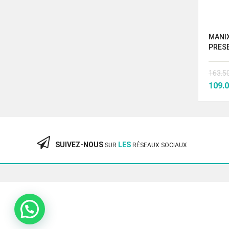
MANI
PRES
163.5
Le
109.
prix
initi
était
163.
SUIVEZ-NOUS
LES
SUR
RÉSEAUX SOCIAUX