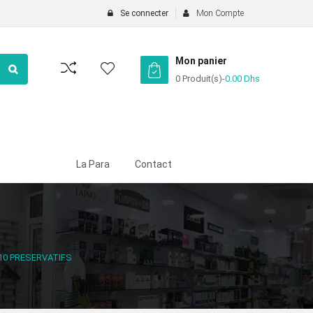
Se connecter
Mon Compte
Mon panier
0 Produit(s)
-
0.00
Dhs
La Para
Contact
10 PRESERVATIFS