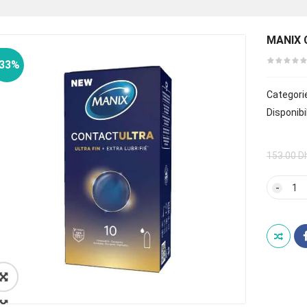
MANIX 
-33%
Categori
Disponibil
153.00
D
quan
de
MAN
CON
ULT
10
PRES
🔍