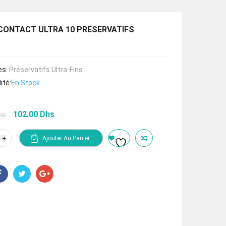
CONTACT ULTRA 10 PRESERVATIFS
es:
Préservatifs Ultra-Fins
ité:
En Stock
Le
Le
102.00
Dhs
hs
prix
prix
initial
actuel
tité
Ajouter Au Panier
était :
est :
IX
153.00 Dhs.
102.00 Dhs.
TACT
RA
ERVATIFS