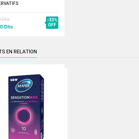
ERVATIFS
0
Dhs
-33%
Le
OFF
00
Dhs
prix
al
actuel
 :
est :
TS EN RELATION
50 Dhs.
109.00 Dhs.