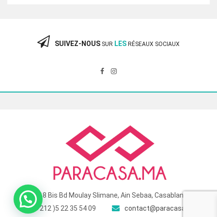
initial
actuel
était :
est :
360.00 Dhs.
240.00 Dhs.
SUIVEZ-NOUS
LES
SUR
RÉSEAUX SOCIAUX
118 Bis Bd Moulay Slimane, Ain Sebaa, Casablanca
( +212 )5 22 35 54 09
contact@paracasa.ma