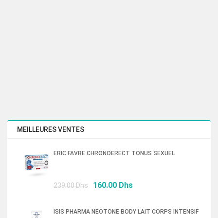
MEILLEURES VENTES
ERIC FAVRE CHRONOERECT TONUS SEXUEL
Le
Le
160.00
Dhs
239.00
Dhs
prix
prix
initial
actuel
ISIS PHARMA NEOTONE BODY LAIT CORPS INTENSIF