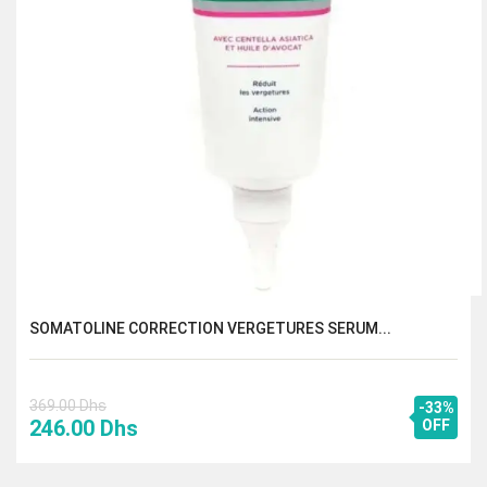
SOMATOLINE CORRECTION VERGETURES SERUM...
369.00
Dhs
-33%
Le
Le
246.00
Dhs
OFF
prix
prix
initial
actuel