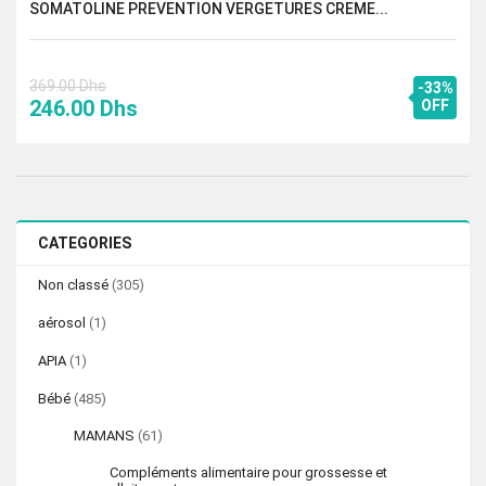
SOMATOLINE PREVENTION VERGETURES CREME...
369.00
Dhs
-33%
Le
Le
246.00
Dhs
OFF
prix
prix
initial
actuel
était :
est :
369.00 Dhs.
246.00 Dhs.
CATEGORIES
Non classé
(305)
aérosol
(1)
APIA
(1)
Bébé
(485)
MAMANS
(61)
Compléments alimentaire pour grossesse et