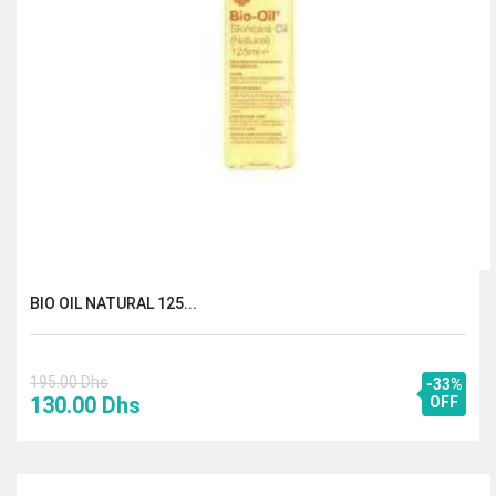
BIO OIL NATURAL 125...
195.00
Dhs
-33%
Le
Le
130.00
Dhs
OFF
prix
prix
initial
actuel
était :
est :