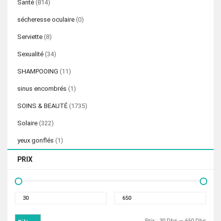
Santé
(814)
sécheresse oculaire
(0)
Serviette
(8)
Sexualité
(34)
SHAMPOOING
(11)
sinus encombrés
(1)
SOINS & BEAUTÉ
(1735)
Solaire
(322)
yeux gonflés
(1)
PRIX
Prix
Prix
min
max
Prix :
30 Dhs
—
650 Dhs