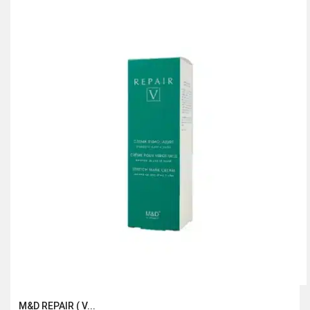
était :
est :
315.00 Dhs.
220.00 Dhs.
M&D REPAIR ( V...