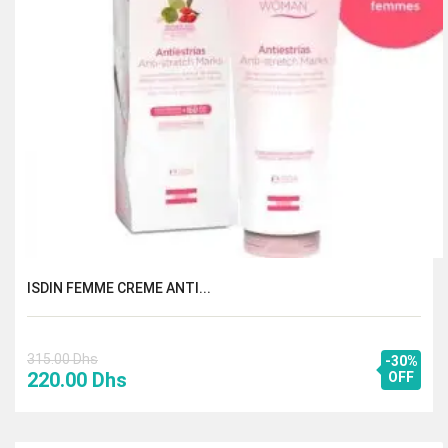
ISDIN FEMME CREME ANTI...
315.00
Dhs
-30%
Le
Le
220.00
Dhs
OFF
prix
prix
initial
actuel