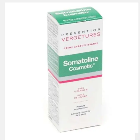
était :
est :
369.00 Dhs.
246.00 Dhs.