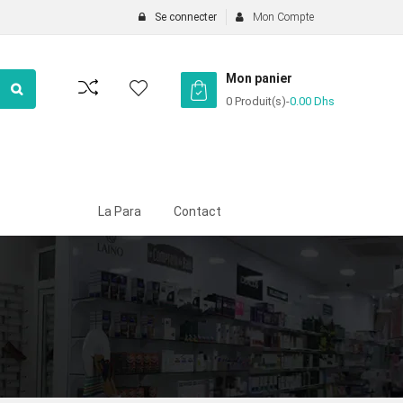
Se connecter
Mon Compte
Mon panier
0 Produit(s)
-
0.00
Dhs
La Para
Contact