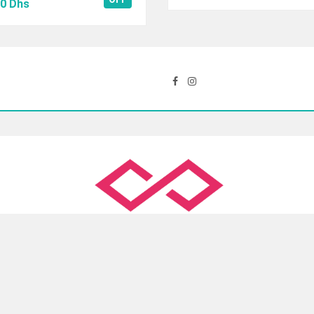
Le
prix
prix
00
Dhs
prix
initial
actuel
al
actuel
était :
est :
 :
est :
246.00 Dhs.
164.00 Dhs.
50 Dhs.
225.00 Dhs.
Slimane, Ain Sebaa, Casablanca
( +212 )5 22 35 54 09
con
 Target
. All Rights Reserved.