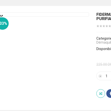
🔍
FIDERM
PURIFI
-33%
Categori
Démaquil
Disponibil
225.00
D
quan
de
FIDE
ACNE
GEL
NET
SCR
PURI
150
ML