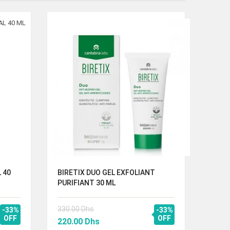
 40
BIRETIX DUO GEL EXFOLIANT
AVEN
PURIFIANT 30 ML
NUIT
330.00
Dhs
252.
-33%
-33%
OFF
Le
Le
OFF
Le
220.00
Dhs
168.