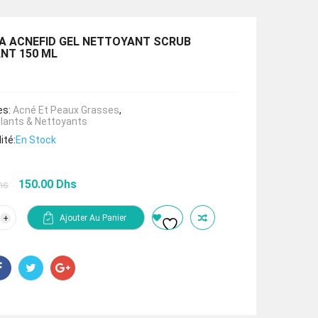
A ACNEFID GEL NETTOYANT SCRUB
ANT 150 ML
es:
Acné Et Peaux Grasses
,
lants & Nettoyants
ité:
En Stock
Le
Le
150.00
Dhs
hs
prix
prix
initial
actuel
tité
Ajouter Au Panier
était :
est :
RMA
225.00 Dhs.
150.00 Dhs.
FID
TOYANT
UB
FIANT