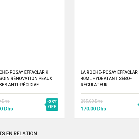
CHE-POSAY EFFACLAR K
LA ROCHE-POSAY EFFACLAR
SOIN RÉNOVATION PEAUX
40ML HYDRATANT SÉBO-
ES ANTI-RÉCIDIVE
RÉGULATEUR
0
Dhs
255.00
Dhs
-33%
Le
OFF
Le
Le
00
Dhs
170.00
Dhs
prix
prix
prix
al
actuel
initial
actuel
 :
est :
était :
est :
TS EN RELATION
00 Dhs.
160.00 Dhs.
255.00 Dhs.
170.00 Dhs.