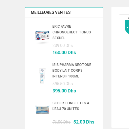
MEILLEURES VENTES
ERIC FAVRE
CHRONOERECT TONUS
SEXUEL
Le
239.00
Dhs
prix
Le
160.00
Dhs
initial
prix
était :
actuel
ISIS PHARMA NEOTONE
BODY LAIT CORPS
239.00 Dhs.
est :
INTENSIF 100ML
160.00 Dhs.
Le
595.50
Dhs
prix
Le
395.00
Dhs
initial
prix
était :
actuel
GILBERT LINGETTES A
L’EAU 70 UNITÉS
595.50 Dhs.
est :
395.00 Dhs.
Le
Le
52.00
Dhs
76.50
Dhs
prix
prix