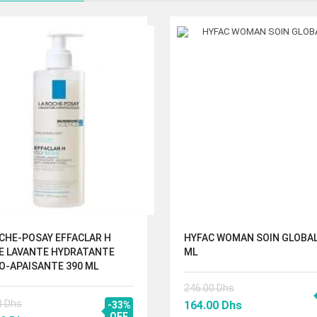
CHE-POSAY EFFACLAR H
HYFAC WOMAN SOIN GLOBAL
E LAVANTE HYDRATANTE
ML
O-APAISANTE 390 ML
246.00
Dhs
Le
Le
0
Dhs
164.00
Dhs
-33%
OFF