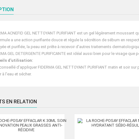
PTION
MA ACNEFID GEL NETTOYANT PURIFIANT est un gel légèrement moussant qui n
rmule a une action purifiante douce et régule la sécrétion de sébum en respect
yée et purifiée, la peau est prête à recevoir d’autres traitements dermatologiq
MA GEL DETERGENTE PURIFICANTE est idéal aussi bien pour le visage que pou
ils d’utilisation:
t conseillé d’appliquer FIDERMA GEL NETTOYANT PURIFIANT matin et soir sur 
r à l’eau et sécher.
TS EN RELATION