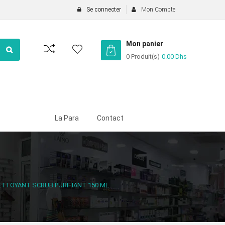
Se connecter
Mon Compte
Mon panier
0 Produit(s)
-
0.00
Dhs
La Para
Contact
ETTOYANT SCRUB PURIFIANT 150 ML