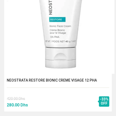
NEOSTRATA RESTORE BIONIC CREME VISAGE 12 PHA
420.00
Dhs
-33%
Le
Le
OFF
280.00
Dhs
prix
prix