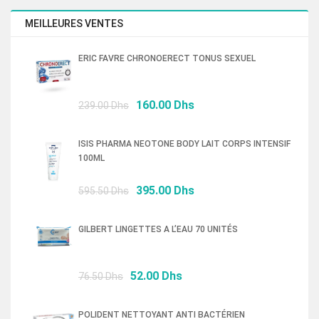
initial
actuel
était :
est :
MEILLEURES VENTES
420.00 Dhs.
280.00 Dhs.
ERIC FAVRE CHRONOERECT TONUS SEXUEL
Le
Le
160.00
Dhs
239.00
Dhs
prix
prix
initial
actuel
ISIS PHARMA NEOTONE BODY LAIT CORPS INTENSIF
était :
est :
100ML
239.00 Dhs.
160.00 Dhs.
Le
Le
395.00
Dhs
595.50
Dhs
prix
prix
initial
actuel
GILBERT LINGETTES A L’EAU 70 UNITÉS
était :
est :
595.50 Dhs.
395.00 Dhs.
Le
Le
52.00
Dhs
76.50
Dhs
prix
prix
initial
actuel
POLIDENT NETTOYANT ANTI BACTÉRIEN