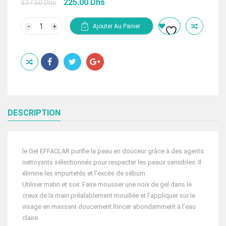
Le
Le
225.00
Dhs
337.50
Dhs
prix
prix
initial
actuel
quantité
Ajouter Au Panier
de
était :
est :
LA
337.50 Dhs.
225.00 Dhs.
ROCHE-
POSAY
EFFACLAR
GEL
MOUSSANT
PURIFIANT
400ML
PEAUX
GRASSES
DESCRIPTION
ET
SENSIBLES
le Gel EFFACLAR purifie la peau en douceur grâce à des agents
nettoyants sélectionnés pour respecter les peaux sensibles. Il
élimine les impurtetés et l’excès de sébum.
Utiliser matin et soir. Faire mousser une noix de gel dans le
creux de la main préalablement mouillée et l’appliquer sur le
visage en massant doucement.Rincer abondamment à l’eau
claire.