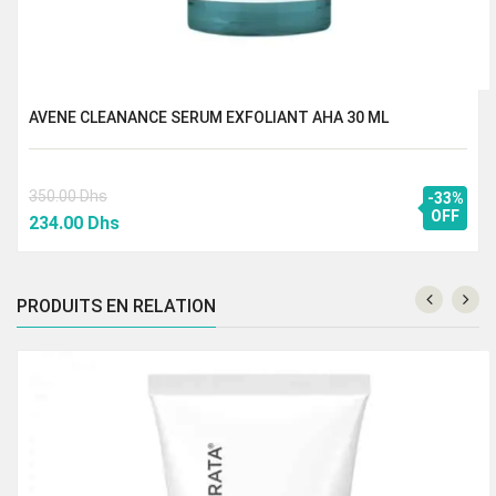
AVENE CLEANANCE SERUM EXFOLIANT AHA 30 ML
350.00
Dhs
-33%
Le
Le
OFF
234.00
Dhs
prix
prix
initial
actuel
était :
est :
PRODUITS EN RELATION
350.00 Dhs.
234.00 Dhs.