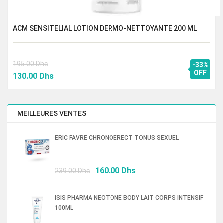
ACM SENSITELIAL LOTION DERMO-NETTOYANTE 200 ML
195.00
Dhs
-33%
Le
Le
OFF
130.00
Dhs
prix
prix
initial
actuel
était :
est :
MEILLEURES VENTES
195.00 Dhs.
130.00 Dhs.
ERIC FAVRE CHRONOERECT TONUS SEXUEL
Le
Le
160.00
Dhs
239.00
Dhs
prix
prix
initial
actuel
ISIS PHARMA NEOTONE BODY LAIT CORPS INTENSIF
était :
est :
100ML
239.00 Dhs.
160.00 Dhs.