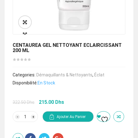
🔍
CENTAUREA GEL NETTOYANT ECLAIRCISSANT
200 ML
Categories:
Démaquillants & Nettoyants
,
Éclat
Disponibilité:
En Stock
Le
Le
215.00
Dhs
322.50
Dhs
prix
prix
initial
actuel
quantité
Ajouter Au Panier
de
était :
est :
CENTAUREA
322.50 Dhs.
215.00 Dhs.
GEL
NETTOYANT
ECLAIRCISSANT