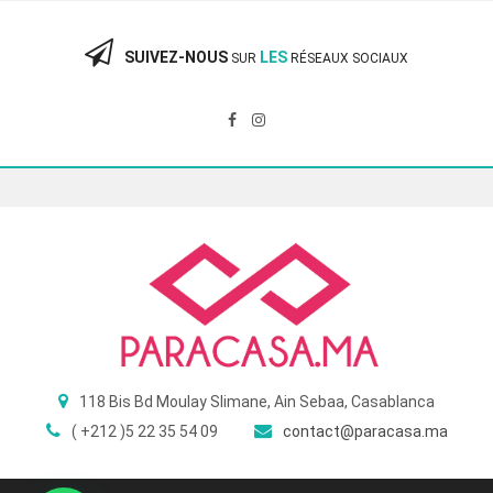
360.00 Dhs.
240.00 Dhs.
SUIVEZ-NOUS
LES
SUR
RÉSEAUX SOCIAUX
118 Bis Bd Moulay Slimane, Ain Sebaa, Casablanca
( +212 )5 22 35 54 09
contact@paracasa.ma