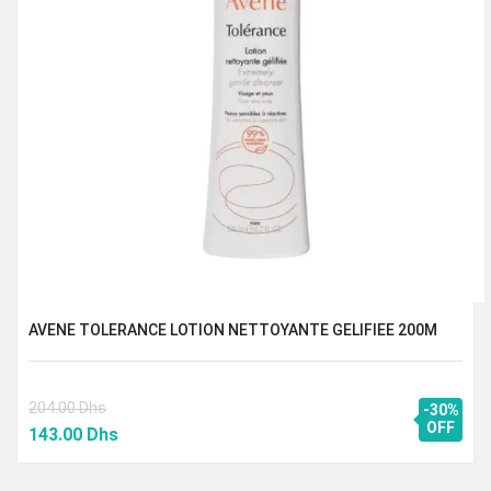
AVENE TOLERANCE LOTION NETTOYANTE GELIFIEE 200M
204.00
Dhs
-30%
Le
Le
OFF
143.00
Dhs
prix
prix
initial
actuel