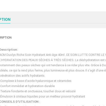
PTION
RIPTION
Description:
ACM Duolys Riche Soin Hydratant Anti-âge 40ml .CE SOIN LUTTE CONTRE 
L’HYDRATATION DES PEAUX SÈCHES À TRÈS SÈCHES. La déshydratation est une 
notamment des peaux sèches qui ont tendance à se rider plus vite. Grâce à Duo
idéale, ce qui la rend plus ferme, plus lumineuse et plus douce. Il s’agit d’une 
pénétration des actifs hydratants.
-Complexe à base d’acide hyaluronique et céramides
-Confort immédiat et hydratation durable
-Texture fondante et onctueuse, toucher doux et velouté
-Émulsion à cristaux liquides pour un meilleur pouvoir hydratant
CONSEILS D’UTILISATION :