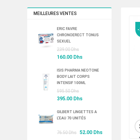
MEILLEURES VENTES
ERIC FAVRE
CHRONOERECT TONUS
SEXUEL
Le
239.00
Dhs
prix
Le
160.00
Dhs
initial
prix
était :
actuel
ISIS PHARMA NEOTONE
BODY LAIT CORPS
239.00 Dhs.
est :
INTENSIF 100ML
160.00 Dhs.
Le
595.50
Dhs
prix
Le
395.00
Dhs
initial
prix
était :
actuel
GILBERT LINGETTES A
L’EAU 70 UNITÉS
595.50 Dhs.
est :
395.00 Dhs.
Le
Le
52.00
Dhs
76.50
Dhs
prix
prix