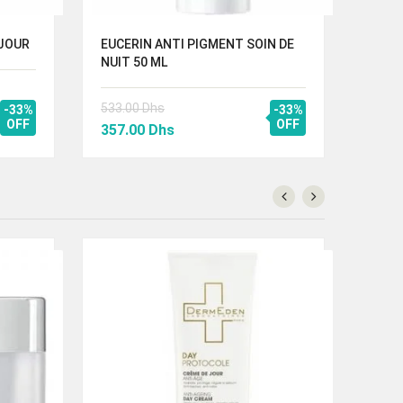
 JOUR
EUCERIN ANTI PIGMENT SOIN DE
DERM
NUIT 50 ML
533.00
Dhs
585.
-33%
-33%
OFF
Le
Le
OFF
Le
357.00
Dhs
390.
prix
prix
prix
initial
actuel
initi
était :
est :
étai
533.00 Dhs.
357.00 Dhs.
585