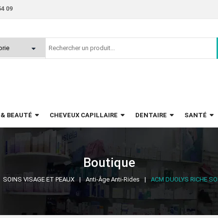
54 09
 & BEAUTÉ
CHEVEUX CAPILLAIRE
DENTAIRE
SANTÉ
Boutique
SOINS VISAGE ET PEAUX
Anti-Âge Anti-Rides
ACM DUOLYS RICHE SO