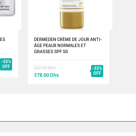
YES
DERMEDEN CRÈME DE JOUR ANTI-
DERM
ÂGE PEAUX NORMALES ET
GRASSES SPF 50
555.
-33%
OFF
Le
552.00
Dhs
398.
-32%
Le
Le
OFF
prix
378.00
Dhs
prix
prix
initi
initial
actuel
étai
était :
est :
555
552.00 Dhs.
378.00 Dhs.