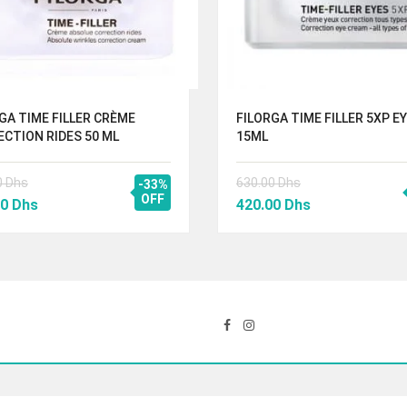
GA TIME FILLER CRÈME
FILORGA TIME FILLER 5XP E
CTION RIDES 50 ML
15ML
0
Dhs
630.00
Dhs
-33%
Le
OFF
Le
Le
00
Dhs
420.00
Dhs
prix
prix
prix
al
actuel
initial
actuel
 :
est :
était :
est :
00 Dhs.
650.00 Dhs.
630.00 Dhs.
420.00 Dhs.