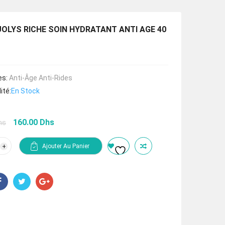
OLYS RICHE SOIN HYDRATANT ANTI AGE 40
es:
Anti-Âge Anti-Rides
ité:
En Stock
Le
Le
160.00
Dhs
hs
prix
prix
initial
actuel
tité
Ajouter Au Panier
était :
est :
240.00 Dhs.
160.00 Dhs.
YS
E
RATANT