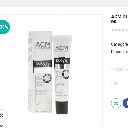
ACM DU
ML
-33%
Categori
Disponibil
240.00
D
quan
de
ACM
DUOL
RICH
SOIN
HYD
ANTI
🔍
AGE
40
ML