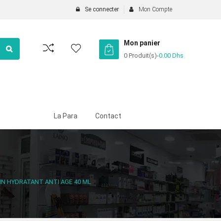
Se connecter
Mon Compte
Mon panier
0 Produit(s)
-
0.00
Dhs
La Para
Contact
IN HYDRATANT ANTI AGE 40 ML