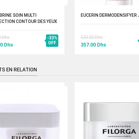
BRINE SOIN MULTI
EUCERIN DERMODENSIFYER
ECTION CONTOUR DES YEUX
0
Dhs
533.00
Dhs
-33%
Le
OFF
Le
Le
00
Dhs
357.00
Dhs
prix
prix
prix
al
actuel
initial
actuel
 :
est :
était :
est :
TS EN RELATION
00 Dhs.
370.00 Dhs.
533.00 Dhs.
357.00 Dhs.