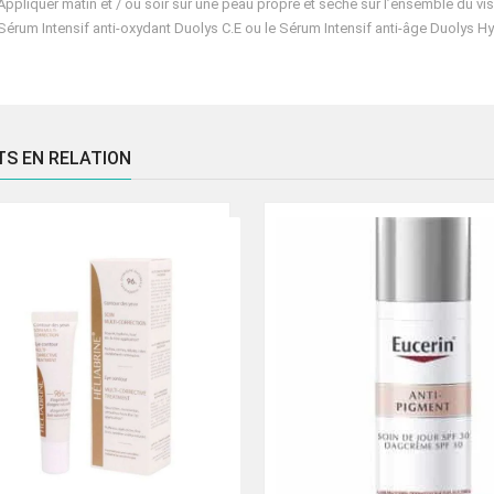
Appliquer matin et / ou soir sur une peau propre et sèche sur l’ensemble du visa
Sérum Intensif anti-oxydant Duolys C.E ou le Sérum Intensif anti-âge Duolys Hyal
TS EN RELATION