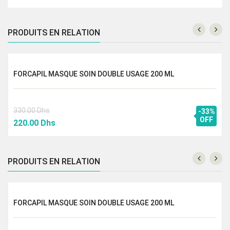
PRODUITS EN RELATION
FORCAPIL MASQUE SOIN DOUBLE USAGE 200 ML
330.00
Dhs
-33%
Le
Le
OFF
220.00
Dhs
prix
prix
initial
actuel
était :
est :
PRODUITS EN RELATION
330.00 Dhs.
220.00 Dhs.
FORCAPIL MASQUE SOIN DOUBLE USAGE 200 ML