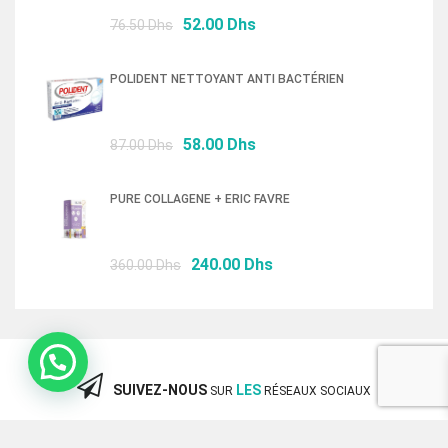
Le
Le
52.00
Dhs
76.50
Dhs
prix
prix
initial
actuel
POLIDENT NETTOYANT ANTI BACTÉRIEN
était :
est :
76.50 Dhs.
52.00 Dhs.
Le
Le
58.00
Dhs
87.00
Dhs
prix
prix
initial
actuel
PURE COLLAGENE + ERIC FAVRE
était :
est :
87.00 Dhs.
58.00 Dhs.
Le
Le
240.00
Dhs
360.00
Dhs
prix
prix
initial
actuel
était :
est :
360.00 Dhs.
240.00 Dhs.
SUIVEZ-NOUS
LES
SUR
RÉSEAUX SOCIAUX