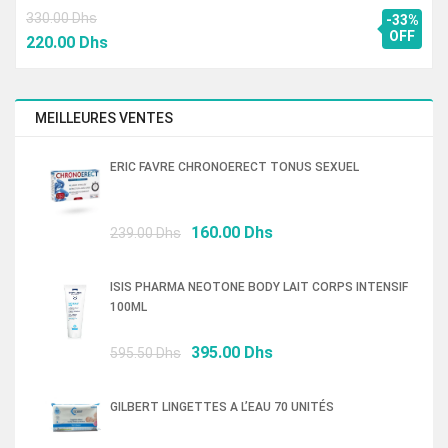
330.00
Dhs
-33%
Le
Le
OFF
220.00
Dhs
prix
prix
initial
actuel
était :
est :
MEILLEURES VENTES
330.00 Dhs.
220.00 Dhs.
ERIC FAVRE CHRONOERECT TONUS SEXUEL
Le
Le
160.00
Dhs
239.00
Dhs
prix
prix
initial
actuel
ISIS PHARMA NEOTONE BODY LAIT CORPS INTENSIF
était :
est :
100ML
239.00 Dhs.
160.00 Dhs.
Le
Le
395.00
Dhs
595.50
Dhs
prix
prix
initial
actuel
GILBERT LINGETTES A L’EAU 70 UNITÉS
était :
est :
595.50 Dhs.
395.00 Dhs.