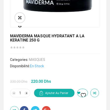
🔍
MAVIDERMA MASQUE HYDRATANT A LA
KERATINE 250 G
Categories:
MASQUES
Disponibilité:
En Stock
Le
Le
220.00
Dhs
330.00
Dhs
prix
prix
initial
actuel
quantité
Ajouter Au Panier
de
était :
est :
MAVIDERMA
330.00 Dhs.
220.00 Dhs.
MASQUE
HYDRATANT
A