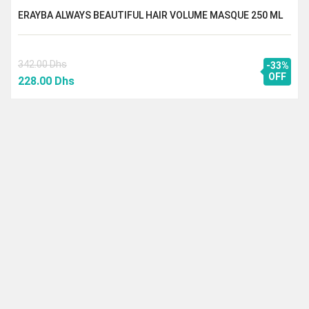
ERAYBA ALWAYS BEAUTIFUL HAIR VOLUME MASQUE 250 ML
342.00
Dhs
-33%
Le
Le
OFF
228.00
Dhs
prix
prix
initial
actuel
était :
est :
342.00 Dhs.
228.00 Dhs.