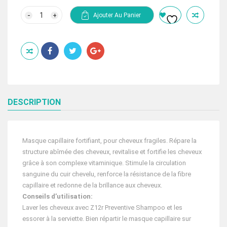
prix
prix
initial
actuel
quantité
Ajouter Au Panier
de
était :
est :
ERAYBA
279.00 Dhs.
186.00 Dhs.
ZENACTIVE
Z10R
REVITALISING
MASQUE
150
ML
DESCRIPTION
Masque capillaire fortifiant, pour cheveux fragiles. Répare la
structure abîmée des cheveux, revitalise et fortifie les cheveux
grâce à son complexe vitaminique. Stimule la circulation
sanguine du cuir chevelu, renforce la résistance de la fibre
capillaire et redonne de la brillance aux cheveux.
Conseils d’utilisation:
Laver les cheveux avec Z12r Preventive Shampoo et les
essorer à la serviette. Bien répartir le masque capillaire sur