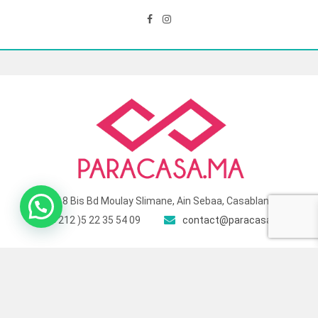
118 Bis Bd Moulay Slimane, Ain Sebaa, Casablanca
( +212 )5 22 35 54 09
contact@paracasa.ma
© 2025 Para Casa – Site géré et optimisé par
Touch Target
. All Rights
Reserved.