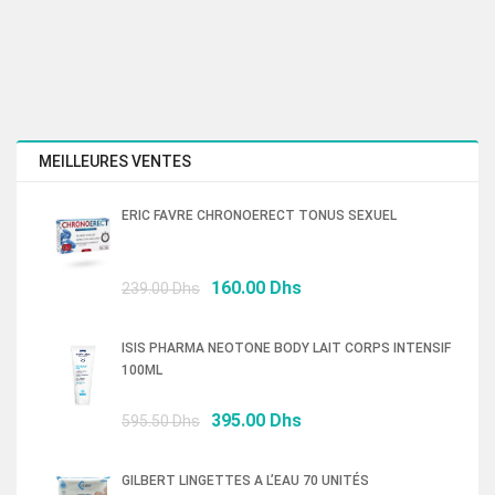
MEILLEURES VENTES
ERIC FAVRE CHRONOERECT TONUS SEXUEL
Le
Le
160.00
Dhs
239.00
Dhs
prix
prix
initial
actuel
ISIS PHARMA NEOTONE BODY LAIT CORPS INTENSIF
était :
est :
100ML
239.00 Dhs.
160.00 Dhs.
Le
Le
395.00
Dhs
595.50
Dhs
prix
prix
initial
actuel
GILBERT LINGETTES A L’EAU 70 UNITÉS