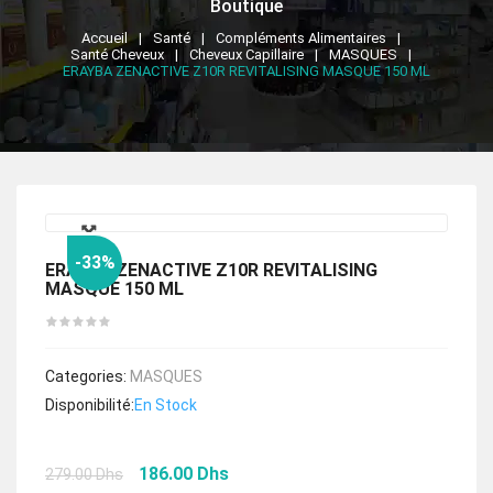
Boutique
Accueil
Santé
Compléments Alimentaires
Santé Cheveux
Cheveux Capillaire
MASQUES
ERAYBA ZENACTIVE Z10R REVITALISING MASQUE 150 ML
🔍
-33%
ERAYBA ZENACTIVE Z10R REVITALISING
MASQUE 150 ML
Categories:
MASQUES
Disponibilité:
En Stock
Le
Le
186.00
Dhs
279.00
Dhs