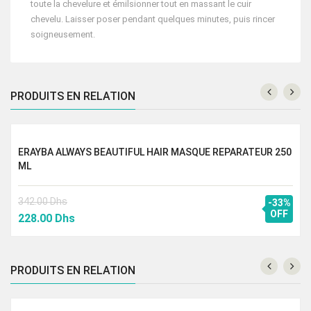
toute la chevelure et émilsionner tout en massant le cuir
chevelu. Laisser poser pendant quelques minutes, puis rincer
soigneusement.
PRODUITS EN RELATION
ERAYBA ALWAYS BEAUTIFUL HAIR MASQUE REPARATEUR 250
ML
342.00
Dhs
-33%
Le
Le
OFF
228.00
Dhs
prix
prix
initial
actuel
était :
est :
PRODUITS EN RELATION
342.00 Dhs.
228.00 Dhs.