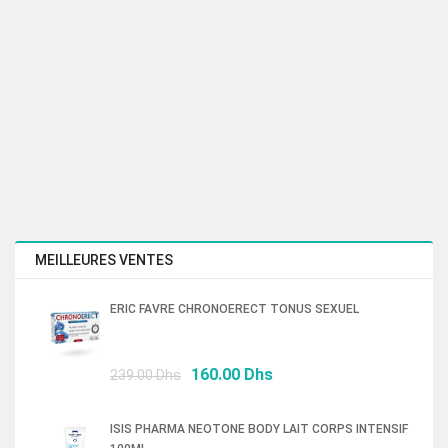
MEILLEURES VENTES
ERIC FAVRE CHRONOERECT TONUS SEXUEL
Le
Le
160.00
Dhs
239.00
Dhs
prix
prix
initial
actuel
ISIS PHARMA NEOTONE BODY LAIT CORPS INTENSIF
était :
est :