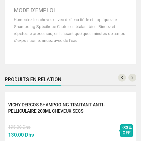
MODE D’EMPLOI
Humectez les cheveux avec de l’eau tiède et appliquez le
Shampoing Spécifique Chute en l’étalant bien. Rincez et
répétez le processus, en laissant quelques minutes de temps
d’exposition et rincez avec de l’eau.
PRODUITS EN RELATION
VICHY DERCOS SHAMPOOING TRAITANT ANTI-
PELLICULAIRE 200ML CHEVEUX SECS
195.00
Dhs
-33%
Le
Le
OFF
130.00
Dhs