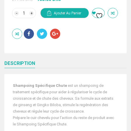
prix
prix
initial
actuel
quantité
Ajouter Au Panier
de
était :
est :
BIOKERA
277.50 Dhs.
185.00 Dhs.
SHAMPOING
SPÉCIFIQUE
CHUTE
DESCRIPTION
Shampoing Spécifique Chute
est un shampoing de
traitement spécifique pour aider à régulariser le cycle de
croissance et de chute des cheveux. Sa formule aux extraits
de ginseng et Gingko Biloba, stimule la regénération des
cheveux et régule leur cycle de croissance.
Prépare le cuir chevelu pour l’action du reste de produit avec
le Shampoing Spécifique Chute.