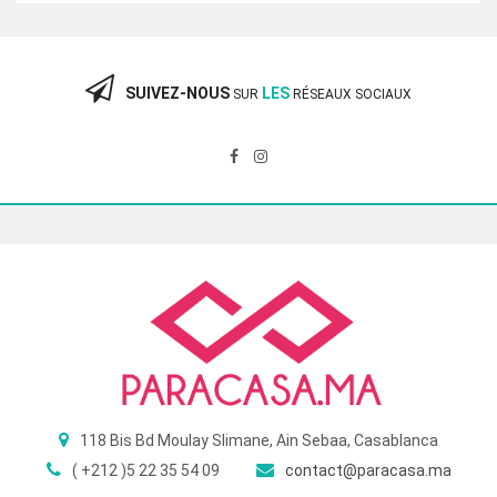
initial
actuel
était :
est :
360.00 Dhs.
240.00 Dhs.
SUIVEZ-NOUS
LES
SUR
RÉSEAUX SOCIAUX
118 Bis Bd Moulay Slimane, Ain Sebaa, Casablanca
( +212 )5 22 35 54 09
contact@paracasa.ma