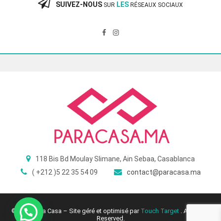
SUIVEZ-NOUS
LES
SUR
RÉSEAUX SOCIAUX
118 Bis Bd Moulay Slimane, Ain Sebaa, Casablanca
( +212 )5 22 35 54 09
contact@paracasa.ma
© 2025 Para Casa – Site géré et optimisé par
Touch Target
. All Rights
Reserved.