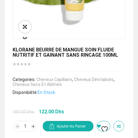
🔍
KLORANE BEURRE DE MANGUE SOIN FLUIDE
NUTRITIF ET GAINANT SANS RINCAGE 100ML
Categories:
Cheveux Capillaire
,
Cheveux Dévitalisés
,
Cheveux Secs Et Abîmés
Disponibilité:
En Stock
Le
Le
122.00
Dhs
180.00
Dhs
prix
prix
initial
actuel
quantité
Ajouter Au Panier
de
était :
est :
KLORANE
180.00 Dhs.
122.00 Dhs.
BEURRE