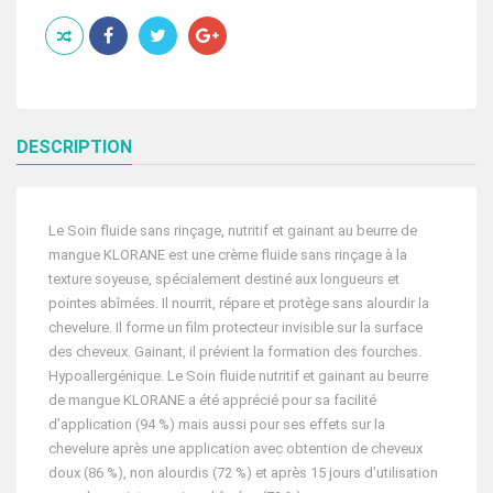
DE
MANGUE
SOIN
FLUIDE
NUTRITIF
ET
GAINANT
SANS
DESCRIPTION
RINCAGE
100ML
Le Soin fluide sans rinçage, nutritif et gainant au beurre de
mangue KLORANE est une crème fluide sans rinçage à la
texture soyeuse, spécialement destiné aux longueurs et
pointes abîmées. Il nourrit, répare et protège sans alourdir la
chevelure. Il forme un film protecteur invisible sur la surface
des cheveux. Gainant, il prévient la formation des fourches.
Hypoallergénique. Le Soin fluide nutritif et gainant au beurre
de mangue KLORANE a été apprécié pour sa facilité
d’application (94 %) mais aussi pour ses effets sur la
chevelure après une application avec obtention de cheveux
doux (86 %), non alourdis (72 %) et après 15 jours d’utilisation