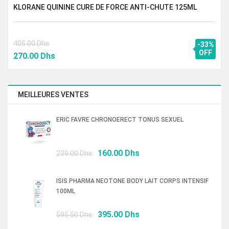
KLORANE QUININE CURE DE FORCE ANTI-CHUTE 125ML
405.00
Dhs
-33%
Le
Le
OFF
270.00
Dhs
prix
prix
initial
actuel
était :
est :
MEILLEURES VENTES
405.00 Dhs.
270.00 Dhs.
ERIC FAVRE CHRONOERECT TONUS SEXUEL
Le
Le
160.00
Dhs
239.00
Dhs
prix
prix
initial
actuel
ISIS PHARMA NEOTONE BODY LAIT CORPS INTENSIF
était :
est :
100ML
239.00 Dhs.
160.00 Dhs.
Le
Le
395.00
Dhs
595.50
Dhs
prix
prix