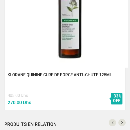
KLORANE QUININE CURE DE FORCE ANTI-CHUTE 125ML
405.00
Dhs
-33%
Le
Le
OFF
270.00
Dhs
prix
prix
initial
actuel
était :
est :
PRODUITS EN RELATION
405.00 Dhs.
270.00 Dhs.