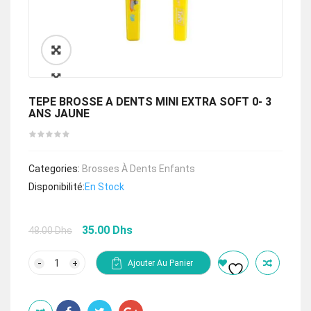
🔍
TEPE BROSSE A DENTS MINI EXTRA SOFT 0- 3
ANS JAUNE
Categories:
Brosses À Dents Enfants
Disponibilité:
En Stock
Le
Le
35.00
Dhs
48.00
Dhs
prix
prix
initial
actuel
quantité
Ajouter Au Panier
de
était :
est :
TEPE
48.00 Dhs.
35.00 Dhs.
BROSSE
A
DENTS