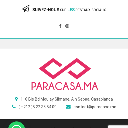
360.00 Dhs.
240.00 Dhs.
SUIVEZ-NOUS
LES
SUR
RÉSEAUX SOCIAUX
118 Bis Bd Moulay Slimane, Ain Sebaa, Casablanca
( +212 )5 22 35 54 09
contact@paracasa.ma