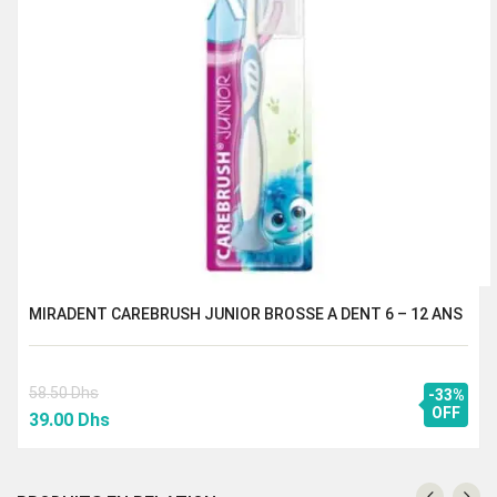
MIRADENT CAREBRUSH JUNIOR BROSSE A DENT 6 – 12 ANS
58.50
Dhs
-33%
Le
Le
OFF
39.00
Dhs
prix
prix
initial
actuel