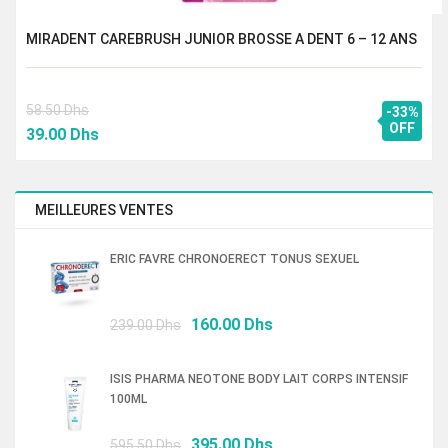
MIRADENT CAREBRUSH JUNIOR BROSSE A DENT 6 – 12 ANS
58.50
Dhs
-33%
Le
Le
OFF
39.00
Dhs
prix
prix
initial
actuel
était :
est :
MEILLEURES VENTES
58.50 Dhs.
39.00 Dhs.
ERIC FAVRE CHRONOERECT TONUS SEXUEL
Le
Le
160.00
Dhs
239.00
Dhs
prix
prix
initial
actuel
ISIS PHARMA NEOTONE BODY LAIT CORPS INTENSIF
était :
est :
100ML
239.00 Dhs.
160.00 Dhs.
Le
Le
395.00
Dhs
595.50
Dhs