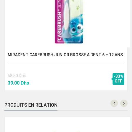
MIRADENT CAREBRUSH JUNIOR BROSSE A DENT 6 – 12 ANS
58.50
Dhs
-33%
Le
Le
OFF
39.00
Dhs
prix
prix
initial
actuel
était :
est :
PRODUITS EN RELATION
58.50 Dhs.
39.00 Dhs.