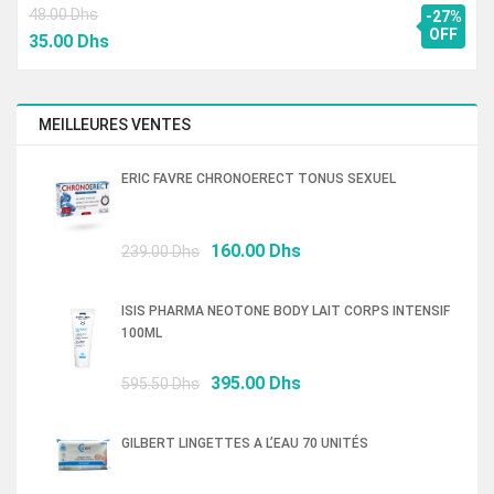
48.00
Dhs
-27%
Le
Le
OFF
35.00
Dhs
prix
prix
initial
actuel
était :
est :
MEILLEURES VENTES
48.00 Dhs.
35.00 Dhs.
ERIC FAVRE CHRONOERECT TONUS SEXUEL
Le
Le
160.00
Dhs
239.00
Dhs
prix
prix
initial
actuel
ISIS PHARMA NEOTONE BODY LAIT CORPS INTENSIF
était :
est :
100ML
239.00 Dhs.
160.00 Dhs.
Le
Le
395.00
Dhs
595.50
Dhs
prix
prix
initial
actuel
GILBERT LINGETTES A L’EAU 70 UNITÉS
était :
est :
595.50 Dhs.
395.00 Dhs.