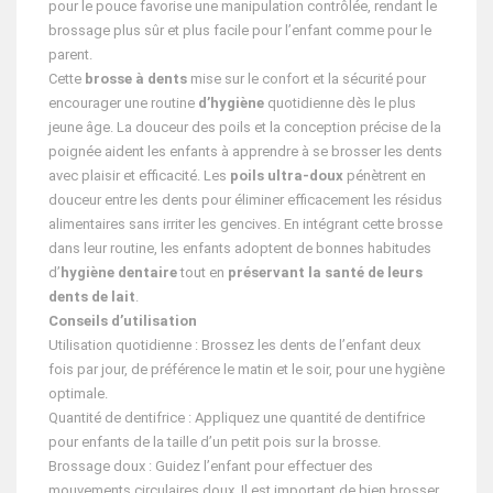
pour le pouce favorise une manipulation contrôlée, rendant le
brossage plus sûr et plus facile pour l’enfant comme pour le
parent.
Cette
brosse à dents
mise sur le confort et la sécurité pour
encourager une routine
d’hygiène
quotidienne dès le plus
jeune âge. La douceur des poils et la conception précise de la
poignée aident les enfants à apprendre à se brosser les dents
avec plaisir et efficacité. Les
poils ultra-doux
pénètrent en
douceur entre les dents pour éliminer efficacement les résidus
alimentaires sans irriter les gencives. En intégrant cette brosse
dans leur routine, les enfants adoptent de bonnes habitudes
d’
hygiène dentaire
tout en
préservant la santé de leurs
dents de lait
.
Conseils d’utilisation
Utilisation quotidienne : Brossez les dents de l’enfant deux
fois par jour, de préférence le matin et le soir, pour une hygiène
optimale.
Quantité de dentifrice : Appliquez une quantité de dentifrice
pour enfants de la taille d’un petit pois sur la brosse.
Brossage doux : Guidez l’enfant pour effectuer des
mouvements circulaires doux. Il est important de bien brosser