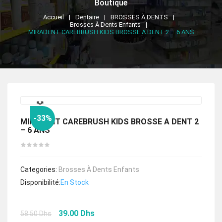
Boutique
Accueil
Dentaire
BROSSES À DENTS
Brosses À Dents Enfants
MIRADENT CAREBRUSH KIDS BROSSE A DENT 2 – 6 ANS
🔍
-33%
MIRADENT CAREBRUSH KIDS BROSSE A DENT 2
– 6 ANS
Categories:
Brosses À Dents Enfants
Disponibilité:
En Stock
Le
Le
39.00
Dhs
58.50
Dhs