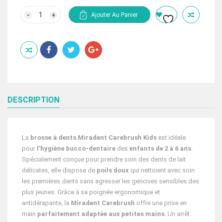
prix
prix
initial
actuel
quantité
Ajouter Au Panier
de
était :
est :
MIRADENT
58.50 Dhs.
39.00 Dhs.
CAREBRUSH
KIDS
BROSSE
A
DENT
2
-
6
ANS
DESCRIPTION
La
brosse à dents Miradent Carebrush Kids
est idéale
pour
l’hygiène bucco-dentaire
des
enfants de 2 à 6 ans
.
Spécialement conçue pour prendre soin des dents de lait
délicates, elle dispose de
poils doux
qui nettoient avec soin
les premières dents sans agresser les gencives sensibles des
plus jeunes. Grâce à sa poignée ergonomique et
antidérapante, la
Miradent Carebrush
offre une prise en
main
parfaitement adaptée aux petites mains
. Un arrêt