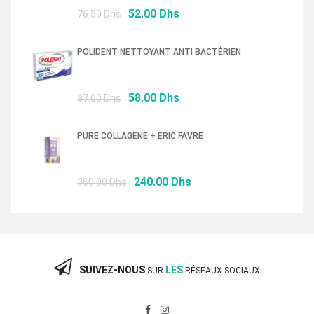
Le
Le
52.00
Dhs
76.50
Dhs
prix
prix
initial
actuel
POLIDENT NETTOYANT ANTI BACTÉRIEN
était :
est :
76.50 Dhs.
52.00 Dhs.
Le
Le
58.00
Dhs
87.00
Dhs
prix
prix
initial
actuel
PURE COLLAGENE + ERIC FAVRE
était :
est :
87.00 Dhs.
58.00 Dhs.
Le
Le
240.00
Dhs
360.00
Dhs
prix
prix
initial
actuel
était :
est :
360.00 Dhs.
240.00 Dhs.
SUIVEZ-NOUS
LES
SUR
RÉSEAUX SOCIAUX