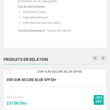
protection en un seul geste.
Caractéristiques
:
Résistant à l’eau.
Hypoallergénique.
Décollement aisé du sable.
Conditionnement
: brume de 200 ml.
PRODUITS EN RELATION
SVR SUN SECURE BLUR SPF50+
356.00
Dhs
-33%
Le
Le
OFF
237.00
Dhs
prix
prix