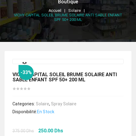
Boutique
Accueil
Solaire
VICHY CAPITAL SOLEIL BRUME SOLAIRE ANTI SABLE ENFANT
SPF 50+ 200 ML
🔍
-33%
VICHY CAPITAL SOLEIL BRUME SOLAIRE ANTI
SABLE ENFANT SPF 50+ 200 ML
Categories:
Solaire
,
Spray Solaire
Disponibilité:
En Stock
Le
Le
250.00
Dhs
375.00
Dhs