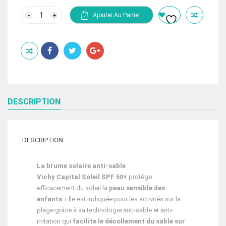
prix
prix
initial
actuel
quantité
Ajouter Au Panier
de
était :
est :
VICHY
375.00 Dhs.
250.00 Dhs.
CAPITAL
SOLEIL
BRUME
SOLAIRE
ANTI
SABLE
ENFANT
SPF
50+
DESCRIPTION
200
ML
DESCRIPTION
La brume solaire anti-sable
Vichy Capital Soleil
SPF 50+
protège
efficacement du soleil la
peau sensible des
enfants
. Elle est indiquée pour les activités sur la
plage grâce à sa technologie anti-sable et anti-
irritation qui
facilite le décollement du sable sur