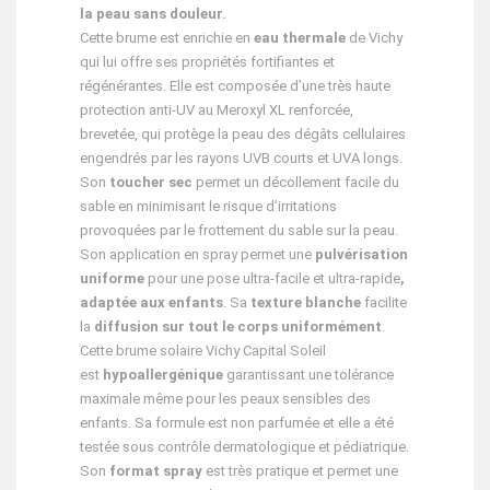
la peau sans douleur.
Cette brume est enrichie en
eau thermale
de Vichy
qui lui offre ses propriétés fortifiantes et
régénérantes. Elle est composée d’une très haute
protection anti-UV au Meroxyl XL renforcée,
brevetée, qui protège la peau des dégâts cellulaires
engendrés par les rayons UVB courts et UVA longs.
Son
toucher sec
permet un décollement facile du
sable en minimisant le risque d’irritations
provoquées par le frottement du sable sur la peau.
Son application en spray permet une
pulvérisation
uniforme
pour une pose ultra-facile et ultra-rapide
,
adaptée aux enfants
. Sa
texture blanche
facilite
la
diffusion sur tout le corps uniformément
.
Cette brume solaire Vichy Capital Soleil
est
hypoallergénique
garantissant une tolérance
maximale même pour les peaux sensibles des
enfants. Sa formule est non parfumée et elle a été
testée sous contrôle dermatologique et pédiatrique.
Son
format spray
est très pratique et permet une