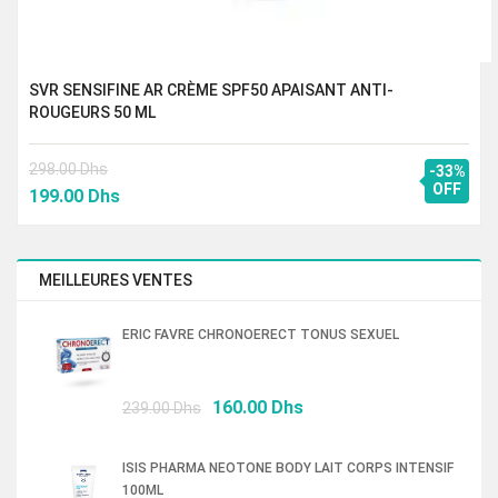
SVR SENSIFINE AR CRÈME SPF50 APAISANT ANTI-
ROUGEURS 50 ML
298.00
Dhs
-33%
Le
Le
OFF
199.00
Dhs
prix
prix
initial
actuel
était :
est :
MEILLEURES VENTES
298.00 Dhs.
199.00 Dhs.
ERIC FAVRE CHRONOERECT TONUS SEXUEL
Le
Le
160.00
Dhs
239.00
Dhs
prix
prix
initial
actuel
ISIS PHARMA NEOTONE BODY LAIT CORPS INTENSIF
était :
est :
100ML