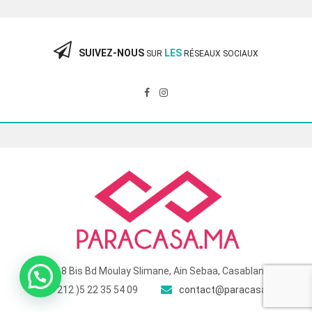
était :
est :
360.00 Dhs.
240.00 Dhs.
SUIVEZ-NOUS
LES
SUR
RÉSEAUX SOCIAUX
118 Bis Bd Moulay Slimane, Ain Sebaa, Casablanca
( +212 )5 22 35 54 09
contact@paracasa.ma