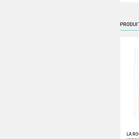
prix
prix
initi
initial
actuel
était
était :
est :
298.
PRODUI
460.50 Dhs.
307.00 Dhs.
CH
DERMACEUTIC SUN CEUTIC
LA RO