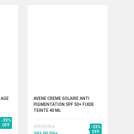
 AGE
AVENE CREME SOLAIRE ANTI
NUHA
PIGMENTATION SPF 50+ FUIDE
INVI
TEINTE 40 ML
300.
-33%
OFF
Le
439.00
Dhs
200.
-33%
Le
Le
OFF
prix
293.00
Dhs