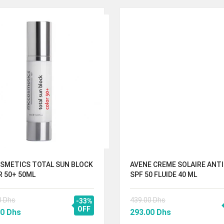
SMETICS TOTAL SUN BLOCK
AVENE CREME SOLAIRE ANTI
 50+ 50ML
SPF 50 FLUIDE 40 ML
0
Dhs
439.00
Dhs
-33%
Le
OFF
Le
Le
00
Dhs
293.00
Dhs
prix
prix
prix