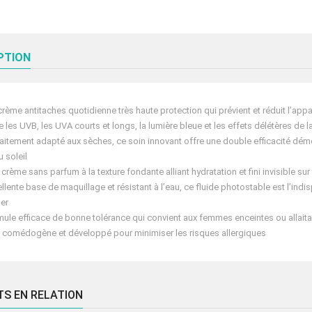
PTION
crème antitaches quotidienne très haute protection qui prévient et réduit l’ap
e les UVB, les UVA courts et longs, la lumière bleue et les effets délétères de l
faitement adapté aux sèches, ce soin innovant offre une double efficacité démo
u soleil
 crème sans parfum à la texture fondante alliant hydratation et fini invisible su
ellente base de maquillage et résistant à l’eau, ce fluide photostable est l’i
er
mule efficace de bonne tolérance qui convient aux femmes enceintes ou allait
 comédogène et développé pour minimiser les risques allergiques
TS EN RELATION