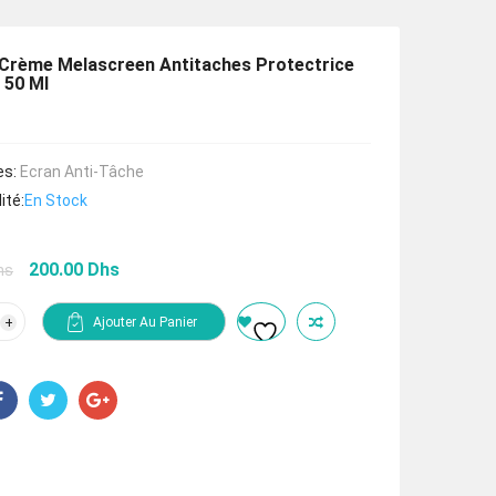
Crème Melascreen Antitaches Protectrice
 50 Ml
es:
Ecran Anti-Tâche
ité:
En Stock
Le
Le
200.00
Dhs
hs
prix
prix
initial
actuel
tité
Ajouter Au Panier
était :
est :
ay
300.00 Dhs.
200.00 Dhs.
e
screen
taches
ctrice
0+