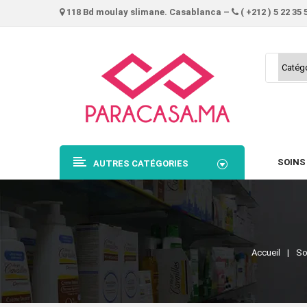
118 Bd moulay slimane. Casablanca –
( +212 ) 5 22 35 
SOINS
AUTRES CATÉGORIES
Accueil
So