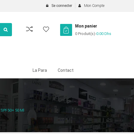
Se connecter
Mon Compte
Mon panier
0 Produit(s)
-
0.00
Dhs
La Para
Contact
e SPF50+ 50 Ml