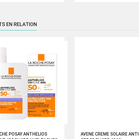
al
actuel
initial
actuel
 :
est :
était :
est :
50 Dhs.
199.00 Dhs.
439.00 Dhs.
293.00 Dhs.
TS EN RELATION
CHE POSAY ANTHELIOS
AVENE CREME SOLAIRE ANTI