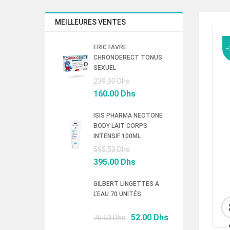
MEILLEURES VENTES
ERIC FAVRE
CHRONOERECT TONUS
SEXUEL
Le
239.00
Dhs
prix
Le
160.00
Dhs
initial
prix
était :
actuel
ISIS PHARMA NEOTONE
BODY LAIT CORPS
239.00 Dhs.
est :
INTENSIF 100ML
160.00 Dhs.
Le
595.50
Dhs
prix
Le
395.00
Dhs
initial
prix
était :
actuel
GILBERT LINGETTES A
L’EAU 70 UNITÉS
595.50 Dhs.
est :
395.00 Dhs.
Le
Le
52.00
Dhs
76.50
Dhs
prix
prix