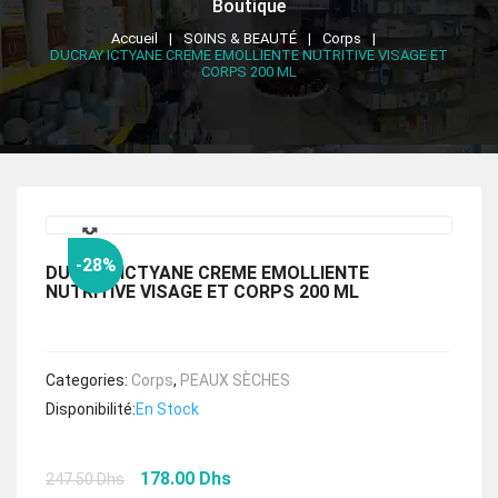
Boutique
Accueil
SOINS & BEAUTÉ
Corps
DUCRAY ICTYANE CREME EMOLLIENTE NUTRITIVE VISAGE ET
CORPS 200 ML
🔍
-28%
DUCRAY ICTYANE CREME EMOLLIENTE
NUTRITIVE VISAGE ET CORPS 200 ML
Categories:
Corps
,
PEAUX SÈCHES
Disponibilité:
En Stock
Le
Le
178.00
Dhs
247.50
Dhs