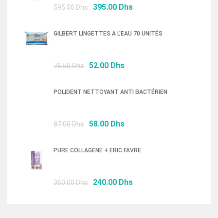
Le
Le
395.00
Dhs
595.50
Dhs
prix
prix
initial
actuel
GILBERT LINGETTES A L’EAU 70 UNITÉS
était :
est :
595.50 Dhs.
395.00 Dhs.
Le
Le
52.00
Dhs
76.50
Dhs
prix
prix
initial
actuel
POLIDENT NETTOYANT ANTI BACTÉRIEN
était :
est :
76.50 Dhs.
52.00 Dhs.
Le
Le
58.00
Dhs
87.00
Dhs
prix
prix
initial
actuel
PURE COLLAGENE + ERIC FAVRE
était :
est :
87.00 Dhs.
58.00 Dhs.
Le
Le
240.00
Dhs
360.00
Dhs
prix
prix
initial
actuel
était :
est :