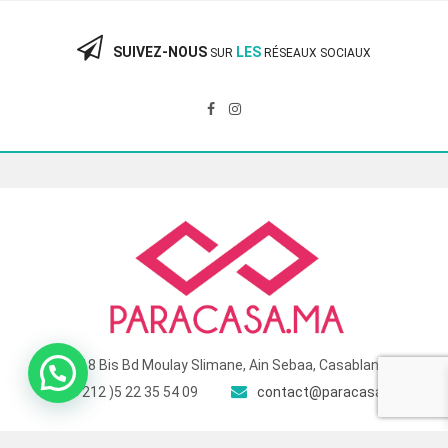
360.00 Dhs.
240.00 Dhs.
SUIVEZ-NOUS
LES
SUR
RÉSEAUX SOCIAUX
118 Bis Bd Moulay Slimane, Ain Sebaa, Casablanca
( +212 )5 22 35 54 09
contact@paracasa.ma