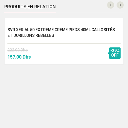
était :
est :
PRODUITS EN RELATION
345.00 Dhs.
230.00 Dhs.
SVR XERIAL 50 EXTREME CREME PIEDS 40ML CALLOSITÉS
ET DURILLONS REBELLES
222.00
Dhs
-29%
Le
Le
OFF
157.00
Dhs
prix
prix
initial
actuel
était :
est :
222.00 Dhs.
157.00 Dhs.