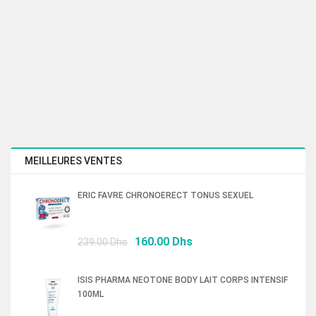
MEILLEURES VENTES
ERIC FAVRE CHRONOERECT TONUS SEXUEL
Le
Le
160.00
Dhs
239.00
Dhs
prix
prix
initial
actuel
ISIS PHARMA NEOTONE BODY LAIT CORPS INTENSIF
était :
est :
100ML
239.00 Dhs.
160.00 Dhs.