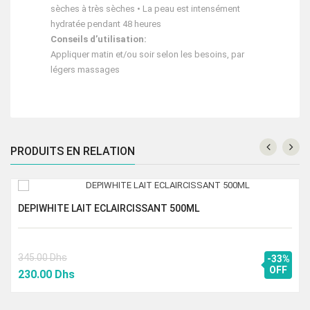
sèches à très sèches • La peau est intensément
hydratée pendant 48 heures
Conseils d’utilisation:
Appliquer matin et/ou soir selon les besoins, par
légers massages
PRODUITS EN RELATION
DEPIWHITE LAIT ECLAIRCISSANT 500ML
345.00
Dhs
-33%
Le
Le
OFF
230.00
Dhs
prix
prix
initial
actuel