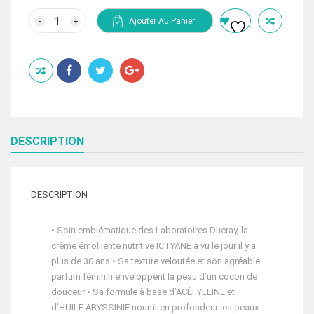
prix
prix
initial
actuel
quantité
Ajouter Au Panier
de
était :
est :
DUCRAY
247.50 Dhs.
178.00 Dhs.
ICTYANE
CREME
EMOLLIENTE
NUTRITIVE
VISAGE
ET
CORPS
200
ML
DESCRIPTION
DESCRIPTION
• Soin emblématique des Laboratoires Ducray, la
crème émolliente nutritive ICTYANE a vu le jour il y a
plus de 30 ans • Sa texture veloutée et son agréable
parfum féminin enveloppent la peau d’un cocon de
douceur • Sa formule à base d’ACÉFYLLINE et
d’HUILE ABYSSINIE nourrit en profondeur les peaux