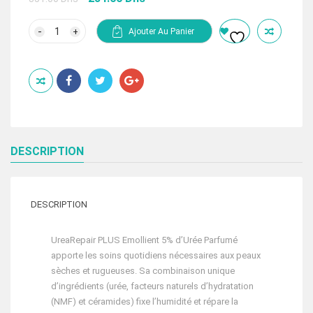
prix
prix
initial
actuel
quantité
Ajouter Au Panier
de
était :
est :
EUCERIN
351.00 Dhs.
234.00 Dhs.
UREA
REPAIR
EMOLLIENT
5%
D'UREE
48H
PARFUM
APAISANT
250
DESCRIPTION
ML
DESCRIPTION
UreaRepair PLUS Emollient 5% d’Urée Parfumé
apporte les soins quotidiens nécessaires aux peaux
sèches et rugueuses. Sa combinaison unique
d’ingrédients (urée, facteurs naturels d’hydratation
(NMF) et céramides) fixe l’humidité et répare la