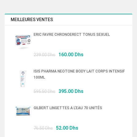
MEILLEURES VENTES
ERIC FAVRE CHRONOERECT TONUS SEXUEL
Le
Le
160.00
Dhs
239.00
Dhs
prix
prix
initial
actuel
ISIS PHARMA NEOTONE BODY LAIT CORPS INTENSIF
était :
est :
100ML
239.00 Dhs.
160.00 Dhs.
Le
Le
395.00
Dhs
595.50
Dhs
prix
prix
initial
actuel
GILBERT LINGETTES A L’EAU 70 UNITÉS
était :
est :
595.50 Dhs.
395.00 Dhs.
Le
Le
52.00
Dhs
76.50
Dhs
prix
prix