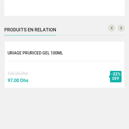
PRODUITS EN RELATION
URIAGE PRURICED GEL 100ML
125.00
Dhs
-22%
Le
Le
OFF
97.00
Dhs
prix
prix
initial
actuel
était :
est :
125.00 Dhs.
97.00 Dhs.