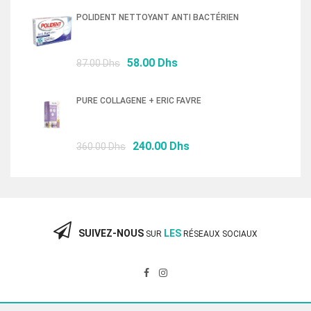
initial
actuel
POLIDENT NETTOYANT ANTI BACTÉRIEN
était :
est :
76.50 Dhs.
52.00 Dhs.
Le
Le
58.00
Dhs
87.00
Dhs
prix
prix
initial
actuel
PURE COLLAGENE + ERIC FAVRE
était :
est :
87.00 Dhs.
58.00 Dhs.
Le
Le
240.00
Dhs
360.00
Dhs
prix
prix
initial
actuel
était :
est :
360.00 Dhs.
240.00 Dhs.
SUIVEZ-NOUS
LES
SUR
RÉSEAUX SOCIAUX