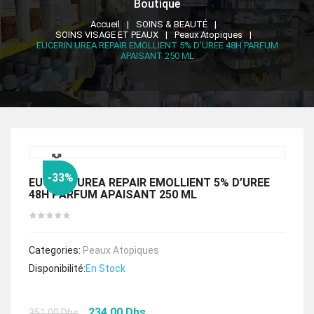
Boutique
Accueil
SOINS & BEAUTÉ
SOINS VISAGE ET PEAUX
Peaux Atopiques
EUCERIN UREA REPAIR EMOLLIENT 5% D’UREE 48H PARFUM
APAISANT 250 ML
🔍
-33%
EUCERIN UREA REPAIR EMOLLIENT 5% D’UREE
48H PARFUM APAISANT 250 ML
Categories:
Peaux Atopiques
Disponibilité:
En Stock
Le
Le
234.00
Dhs
351.00
Dhs