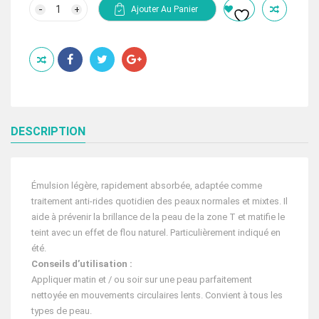
initial
actuel
quantité
Ajouter Au Panier
de
était :
est :
RILASTIL
405.00 Dhs.
270.00 Dhs.
HYDROTENSEUR
FLUIDE
50ML
DESCRIPTION
Émulsion légère, rapidement absorbée, adaptée comme
traitement anti-rides quotidien des peaux normales et mixtes. Il
aide à prévenir la brillance de la peau de la zone T et matifie le
teint avec un effet de flou naturel. Particulièrement indiqué en
été.
Conseils d’utilisation :
Appliquer matin et / ou soir sur une peau parfaitement
nettoyée en mouvements circulaires lents. Convient à tous les
types de peau.