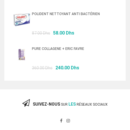
prix
prix
initial
actuel
POLIDENT NETTOYANT ANTI BACTÉRIEN
était :
est :
76.50 Dhs.
52.00 Dhs.
Le
Le
58.00
Dhs
87.00
Dhs
prix
prix
initial
actuel
PURE COLLAGENE + ERIC FAVRE
était :
est :
87.00 Dhs.
58.00 Dhs.
Le
Le
240.00
Dhs
360.00
Dhs
prix
prix
initial
actuel
était :
est :
360.00 Dhs.
240.00 Dhs.
SUIVEZ-NOUS
LES
SUR
RÉSEAUX SOCIAUX