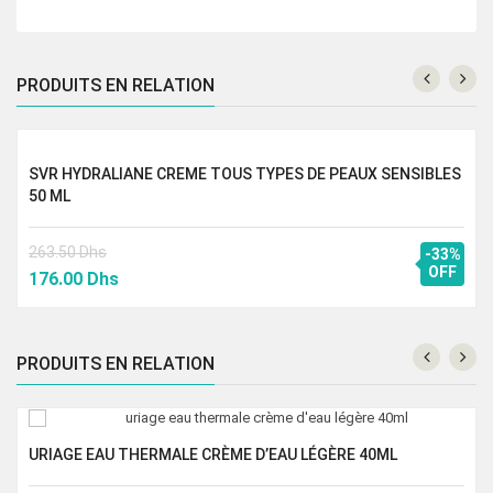
PRODUITS EN RELATION
SVR HYDRALIANE CREME TOUS TYPES DE PEAUX SENSIBLES
50 ML
263.50
Dhs
-33%
Le
Le
OFF
176.00
Dhs
prix
prix
initial
actuel
était :
est :
PRODUITS EN RELATION
263.50 Dhs.
176.00 Dhs.
URIAGE EAU THERMALE CRÈME D’EAU LÉGÈRE 40ML