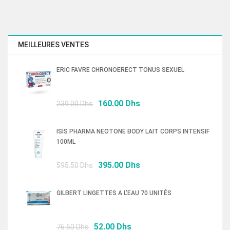
MEILLEURES VENTES
ERIC FAVRE CHRONOERECT TONUS SEXUEL
Le
Le
160.00
Dhs
239.00
Dhs
prix
prix
initial
actuel
ISIS PHARMA NEOTONE BODY LAIT CORPS INTENSIF
était :
est :
100ML
239.00 Dhs.
160.00 Dhs.
Le
Le
395.00
Dhs
595.50
Dhs
prix
prix
initial
actuel
GILBERT LINGETTES A L’EAU 70 UNITÉS
était :
est :
595.50 Dhs.
395.00 Dhs.
Le
Le
52.00
Dhs
76.50
Dhs