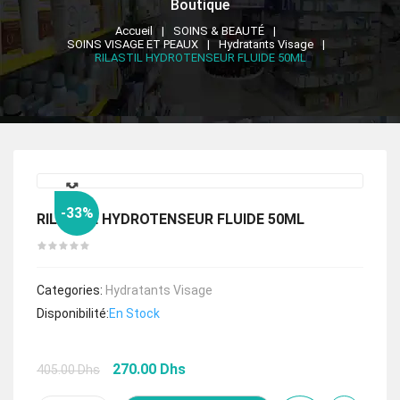
Boutique
Accueil
SOINS & BEAUTÉ
SOINS VISAGE ET PEAUX
Hydratants Visage
RILASTIL HYDROTENSEUR FLUIDE 50ML
🔍
-33%
RILASTIL HYDROTENSEUR FLUIDE 50ML
Categories:
Hydratants Visage
Disponibilité:
En Stock
Le
Le
270.00
Dhs
405.00
Dhs
prix
prix