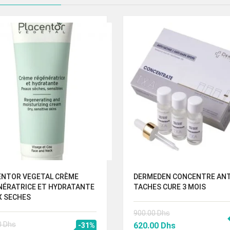
00 Dhs.
102.00 Dhs.
ENTOR VEGETAL CRÈME
DERMEDEN CONCENTRE ANT
NÉRATRICE ET HYDRATANTE
TACHES CURE 3 MOIS
X SECHES
900.00
Dhs
Le
Le
0
Dhs
620.00
Dhs
-31%