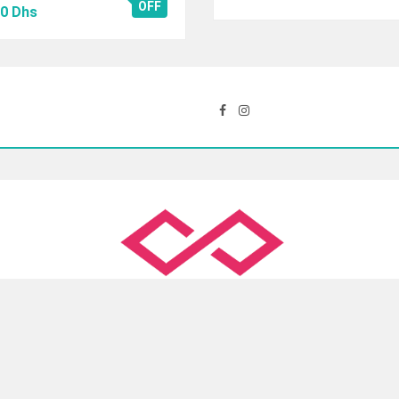
Le
OFF
prix
prix
00
Dhs
prix
initial
actuel
al
actuel
était :
est :
 :
est :
900.00 Dhs.
620.00 Dhs.
00 Dhs.
102.00 Dhs.
Slimane, Ain Sebaa, Casablanca
( +212 )5 22 35 54 09
con