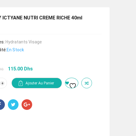
 ICTYANE NUTRI CREME RICHE 40ml
es:
Hydratants Visage
ité:
En Stock
Le
Le
115.00
Dhs
hs
prix
prix
initial
actuel
tité
Ajouter Au Panier
était :
est :
AY
172.50 Dhs.
115.00 Dhs.
ANE
I
ME
E