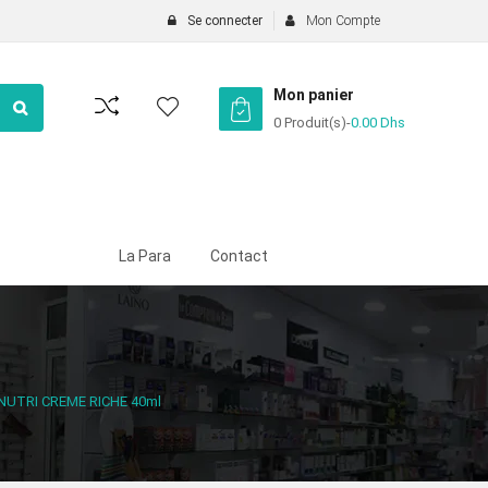
Se connecter
Mon Compte
Mon panier
0 Produit(s)
-
0.00
Dhs
La Para
Contact
NUTRI CREME RICHE 40ml