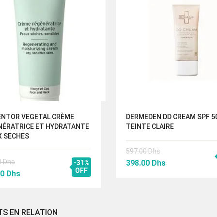
ENTOR VEGETAL CRÈME
DERMEDEN DD CREAM SPF 5
NÉRATRICE ET HYDRATANTE
TEINTE CLAIRE
X SECHES
597.00
Dhs
Le
Le
0
Dhs
398.00
Dhs
-31%
Le
OFF
prix
prix
00
Dhs
prix
initial
actuel
al
actuel
était :
est :
 :
est :
597.00 Dhs.
398.00 Dhs.
TS EN RELATION