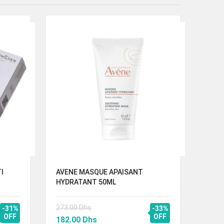
I
AVENE MASQUE APAISANT
A-DE
HYDRATANT 50ML
EMOL
273.00
Dhs
344.
-31%
-33%
OFF
Le
Le
OFF
Le
182.00
Dhs
229.