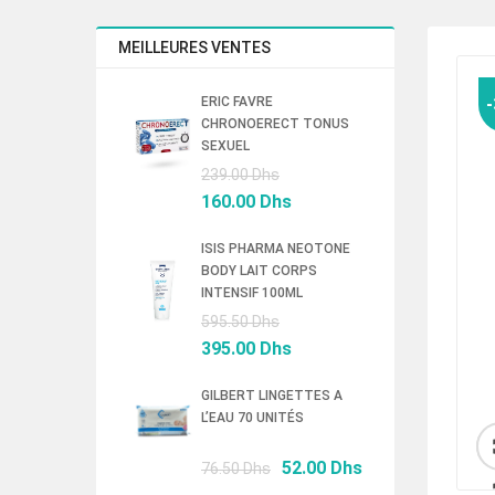
MEILLEURES VENTES
ERIC FAVRE
CHRONOERECT TONUS
SEXUEL
Le
239.00
Dhs
prix
Le
160.00
Dhs
initial
prix
était :
actuel
ISIS PHARMA NEOTONE
BODY LAIT CORPS
239.00 Dhs.
est :
INTENSIF 100ML
160.00 Dhs.
Le
595.50
Dhs
prix
Le
395.00
Dhs
initial
prix
était :
actuel
GILBERT LINGETTES A
L’EAU 70 UNITÉS
595.50 Dhs.
est :
395.00 Dhs.
Le
Le
52.00
Dhs
76.50
Dhs
prix
prix