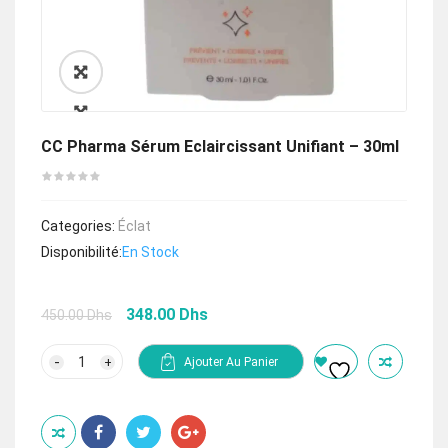
🔍
CC Pharma Sérum Eclaircissant Unifiant – 30ml
Categories:
Éclat
Disponibilité:
En Stock
Le
Le
348.00
Dhs
450.00
Dhs
prix
prix
initial
actuel
quantité
Ajouter Au Panier
de
était :
est :
CC
450.00 Dhs.
348.00 Dhs.
Pharma
Sérum
Eclaircissant
Unifiant