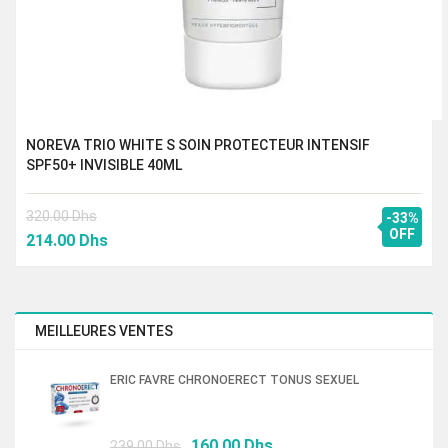
NOREVA TRIO WHITE S SOIN PROTECTEUR INTENSIF
SPF50+ INVISIBLE 40ML
320.00
Dhs
-33%
Le
Le
OFF
214.00
Dhs
prix
prix
initial
actuel
était :
est :
320.00 Dhs.
214.00 Dhs.
MEILLEURES VENTES
ERIC FAVRE CHRONOERECT TONUS SEXUEL
Le
Le
160.00
Dhs
239.00
Dhs