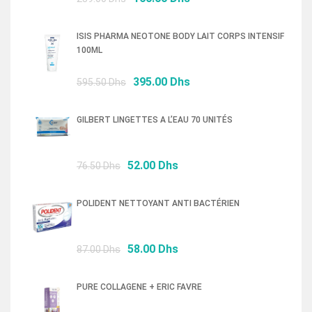
prix
prix
initial
actuel
ISIS PHARMA NEOTONE BODY LAIT CORPS INTENSIF
était :
est :
100ML
239.00 Dhs.
160.00 Dhs.
Le
Le
395.00
Dhs
595.50
Dhs
prix
prix
initial
actuel
GILBERT LINGETTES A L’EAU 70 UNITÉS
était :
est :
595.50 Dhs.
395.00 Dhs.
Le
Le
52.00
Dhs
76.50
Dhs
prix
prix
initial
actuel
POLIDENT NETTOYANT ANTI BACTÉRIEN
était :
est :
76.50 Dhs.
52.00 Dhs.
Le
Le
58.00
Dhs
87.00
Dhs
prix
prix
initial
actuel
PURE COLLAGENE + ERIC FAVRE
était :
est :