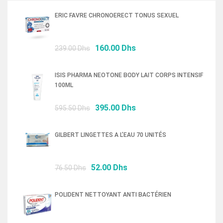
ERIC FAVRE CHRONOERECT TONUS SEXUEL
Le
Le
160.00
Dhs
239.00
Dhs
prix
prix
initial
actuel
ISIS PHARMA NEOTONE BODY LAIT CORPS INTENSIF
était :
est :
100ML
239.00 Dhs.
160.00 Dhs.
Le
Le
395.00
Dhs
595.50
Dhs
prix
prix
initial
actuel
GILBERT LINGETTES A L’EAU 70 UNITÉS
était :
est :
595.50 Dhs.
395.00 Dhs.
Le
Le
52.00
Dhs
76.50
Dhs
prix
prix
initial
actuel
POLIDENT NETTOYANT ANTI BACTÉRIEN
était :
est :
76.50 Dhs.
52.00 Dhs.