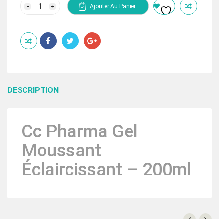
initial
actuel
quantité
Ajouter Au Panier
de
était :
est :
Cc
399.00 Dhs.
204.00 Dhs.
Pharma
Gel
Moussant
Éclaircissant
–
200ml
DESCRIPTION
Cc Pharma Gel
Moussant
Éclaircissant – 200ml