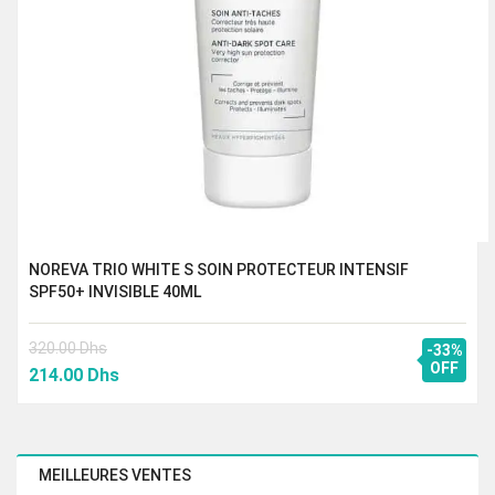
NOREVA TRIO WHITE S SOIN PROTECTEUR INTENSIF
SPF50+ INVISIBLE 40ML
320.00
Dhs
-33%
Le
Le
OFF
214.00
Dhs
prix
prix
initial
actuel
était :
est :
320.00 Dhs.
214.00 Dhs.
MEILLEURES VENTES