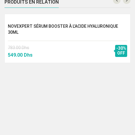
PRODUITS EN RELATION
NOVEXPERT SÉRUM BOOSTER À L’ACIDE HYALURONIQUE
30ML
783.00
Dhs
-30%
Le
Le
OFF
549.00
Dhs
prix
prix
initial
actuel
était :
est :
783.00 Dhs.
549.00 Dhs.