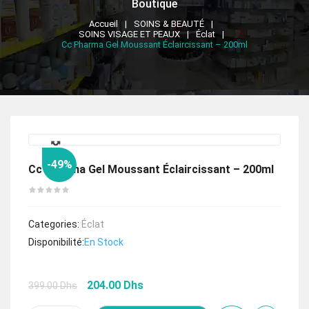
Boutique
Accueil
SOINS & BEAUTÉ
SOINS VISAGE ET PEAUX
Éclat
Cc Pharma Gel Moussant Éclaircissant – 200ml
🔍
-49%
Cc Pharma Gel Moussant Éclaircissant – 200ml
Categories:
Éclat
Disponibilité:
En Stock
Le
Le
204.00
Dhs
399.00
Dhs
prix
prix