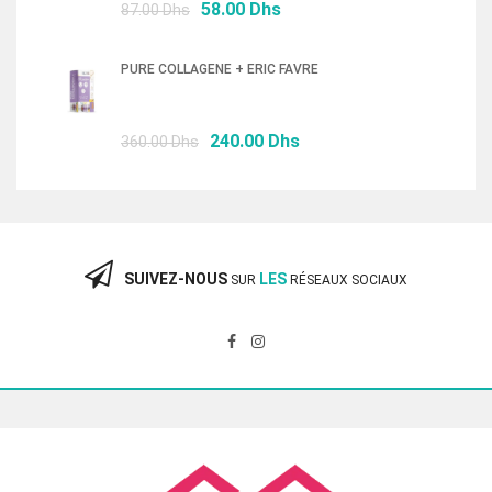
Le
Le
58.00
Dhs
87.00
Dhs
prix
prix
initial
actuel
PURE COLLAGENE + ERIC FAVRE
était :
est :
87.00 Dhs.
58.00 Dhs.
Le
Le
240.00
Dhs
360.00
Dhs
prix
prix
initial
actuel
était :
est :
360.00 Dhs.
240.00 Dhs.
SUIVEZ-NOUS
LES
SUR
RÉSEAUX SOCIAUX