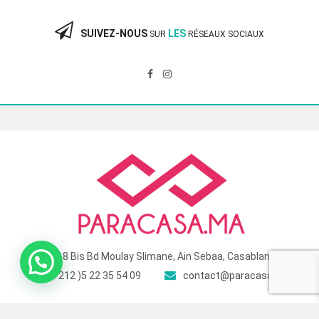
360.00 Dhs.
240.00 Dhs.
SUIVEZ-NOUS
LES
SUR
RÉSEAUX SOCIAUX
118 Bis Bd Moulay Slimane, Ain Sebaa, Casablanca
( +212 )5 22 35 54 09
contact@paracasa.ma