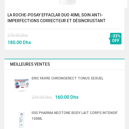
LA ROCHE-POSAY EFFACLAR DUO 40ML SOIN ANTI-
IMPERFECTIONS CORRECTEUR ET DÉSINCRUSTANT
270.00
Dhs
-33%
Le
Le
OFF
180.00
Dhs
prix
prix
initial
actuel
était :
est :
MEILLEURES VENTES
270.00 Dhs.
180.00 Dhs.
ERIC FAVRE CHRONOERECT TONUS SEXUEL
Le
Le
160.00
Dhs
239.00
Dhs
prix
prix
initial
actuel
ISIS PHARMA NEOTONE BODY LAIT CORPS INTENSIF
était :
est :
100ML
239.00 Dhs.
160.00 Dhs.