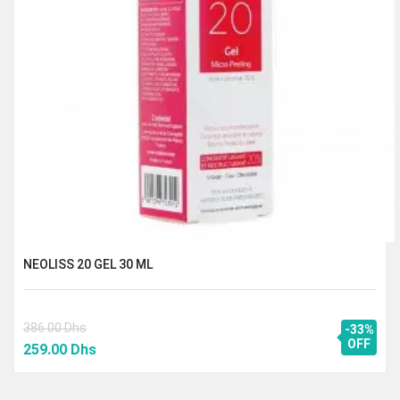
NEOLISS 20 GEL 30 ML
386.00
Dhs
-33%
Le
Le
OFF
259.00
Dhs
prix
prix
initial
actuel