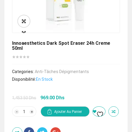
🔍
Innoaesthetics Dark Spot Eraser 24h Creme
50ml
Categories:
Anti-Tâches Dépigmentants
Disponibilité:
En Stock
Le
Le
969.00
Dhs
1,453.50
Dhs
prix
prix
initial
actuel
quantité
Ajouter Au Panier
de
était :
est :
Innoaesthetics
1,453.50 Dhs.
969.00 Dhs.
dark
spot
eraser