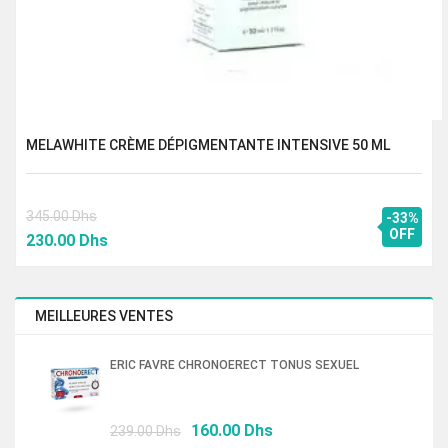
MELAWHITE CRÈME DÉPIGMENTANTE INTENSIVE 50 ML
345.00
Dhs
-33%
Le
Le
OFF
230.00
Dhs
prix
prix
initial
actuel
était :
est :
MEILLEURES VENTES
345.00 Dhs.
230.00 Dhs.
ERIC FAVRE CHRONOERECT TONUS SEXUEL
Le
Le
160.00
Dhs
239.00
Dhs