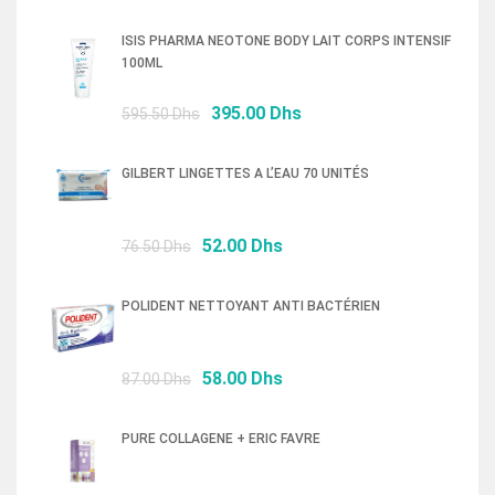
prix
prix
initial
actuel
ISIS PHARMA NEOTONE BODY LAIT CORPS INTENSIF
était :
est :
100ML
239.00 Dhs.
160.00 Dhs.
Le
Le
395.00
Dhs
595.50
Dhs
prix
prix
initial
actuel
GILBERT LINGETTES A L’EAU 70 UNITÉS
était :
est :
595.50 Dhs.
395.00 Dhs.
Le
Le
52.00
Dhs
76.50
Dhs
prix
prix
initial
actuel
POLIDENT NETTOYANT ANTI BACTÉRIEN
était :
est :
76.50 Dhs.
52.00 Dhs.
Le
Le
58.00
Dhs
87.00
Dhs
prix
prix
initial
actuel
PURE COLLAGENE + ERIC FAVRE
était :
est :
87.00 Dhs.
58.00 Dhs.