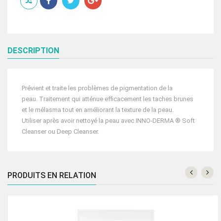
24h
creme
50ml
DESCRIPTION
Prévient et traite les problèmes de pigmentation de la
peau. Traitement qui atténue efficacement les taches brunes
et le mélasma tout en améliorant la texture de la peau.
Utiliser après avoir nettoyé la peau avec INNO-DERMA ® Soft
Cleanser ou Deep Cleanser.
PRODUITS EN RELATION