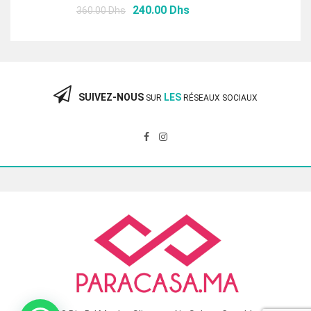
Le
Le
240.00
Dhs
360.00
Dhs
prix
prix
initial
actuel
était :
est :
360.00 Dhs.
240.00 Dhs.
SUIVEZ-NOUS
LES
SUR
RÉSEAUX SOCIAUX