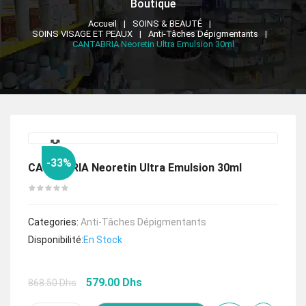
Boutique
Accueil
SOINS & BEAUTÉ
SOINS VISAGE ET PEAUX
Anti-Tâches Dépigmentants
CANTABRIA Neoretin Ultra Emulsion 30ml
🔍
-33%
CANTABRIA Neoretin Ultra Emulsion 30ml
Categories:
Anti-Tâches Dépigmentants
Disponibilité:
En Stock
Le
Le
579.00
Dhs
868.50
Dhs
prix
prix