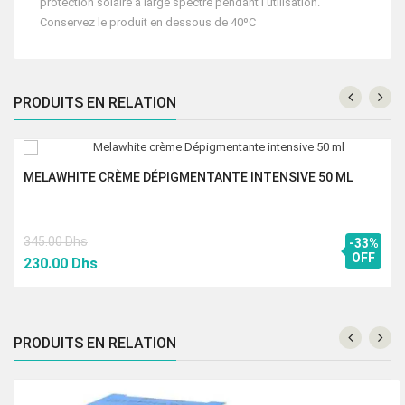
protection solaire à large spectre pendant l’utilisation.
Conservez le produit en dessous de 40ºC
PRODUITS EN RELATION
MELAWHITE CRÈME DÉPIGMENTANTE INTENSIVE 50 ML
345.00
Dhs
-33%
Le
Le
OFF
230.00
Dhs
prix
prix
initial
actuel
était :
est :
PRODUITS EN RELATION
345.00 Dhs.
230.00 Dhs.