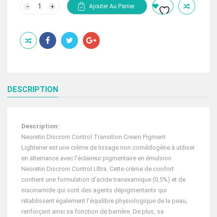
initial
actuel
quantité
Ajouter Au Panier
de
était :
est :
CANTABRIA
868.50 Dhs.
579.00 Dhs.
Neoretin
Ultra
Emulsion
30ml
DESCRIPTION
Description:
Neoretin Discrom Control Transition Cream Pigment
Lightener est une crème de lissage non comédogène à utiliser
en alternance avec l’éclaireur pigmentaire en émulsion
Neoretin Discrom Control Ultra. Cette crème de confort
contient une formulation d’acide tranexamique (0,5%) et de
niacinamide qui sont des agents dépigmentants qui
rétablissent également l’équilibre physiologique de la peau,
renforçant ainsi sa fonction de barrière. De plus, sa