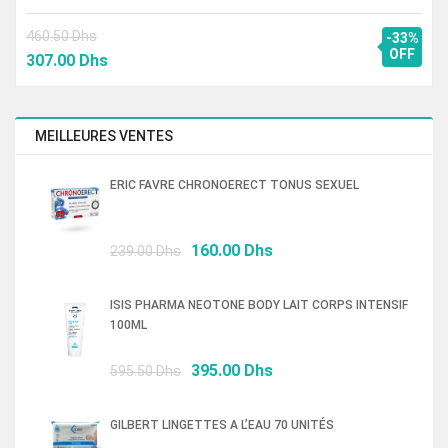
460.50
Dhs
-33%
Le
Le
OFF
307.00
Dhs
prix
prix
initial
actuel
était :
est :
MEILLEURES VENTES
460.50 Dhs.
307.00 Dhs.
ERIC FAVRE CHRONOERECT TONUS SEXUEL
Le
Le
160.00
Dhs
239.00
Dhs
prix
prix
initial
actuel
ISIS PHARMA NEOTONE BODY LAIT CORPS INTENSIF
était :
est :
100ML
239.00 Dhs.
160.00 Dhs.
Le
Le
395.00
Dhs
595.50
Dhs
prix
prix
initial
actuel
GILBERT LINGETTES A L’EAU 70 UNITÉS
était :
est :