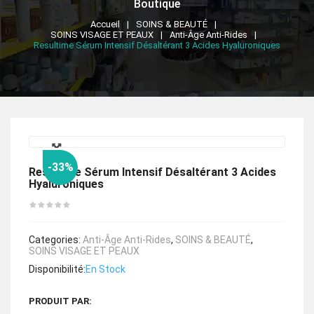
Boutique
Accueil
SOINS & BEAUTÉ
SOINS VISAGE ET PEAUX
Anti-Âge Anti-Rides
Resultime Sérum Intensif Désaltérant 3 Acides Hyaluroniques
🔍
-33%
Resultime Sérum Intensif Désaltérant 3 Acides
Hyaluroniques
Categories:
Anti-Âge Anti-Rides
,
SOINS & BEAUTÉ
,
SOINS VISAGE ET PEAUX
Disponibilité:
En Stock
PRODUIT PAR: