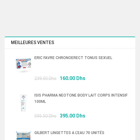
MEILLEURES VENTES
ERIC FAVRE CHRONOERECT TONUS SEXUEL
Le
Le
160.00
Dhs
239.00
Dhs
prix
prix
initial
actuel
ISIS PHARMA NEOTONE BODY LAIT CORPS INTENSIF
était :
est :
100ML
239.00 Dhs.
160.00 Dhs.
Le
Le
395.00
Dhs
595.50
Dhs
prix
prix
initial
actuel
GILBERT LINGETTES A L’EAU 70 UNITÉS
était :
est :