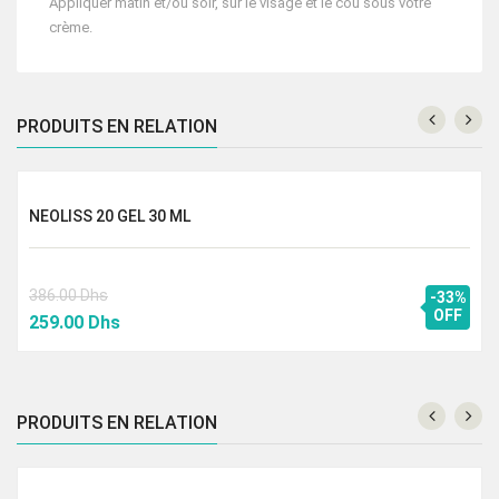
Appliquer matin et/ou soir, sur le visage et le cou sous votre
crème.
PRODUITS EN RELATION
NEOLISS 20 GEL 30 ML
386.00
Dhs
-33%
Le
Le
OFF
259.00
Dhs
prix
prix
initial
actuel
était :
est :
PRODUITS EN RELATION
386.00 Dhs.
259.00 Dhs.