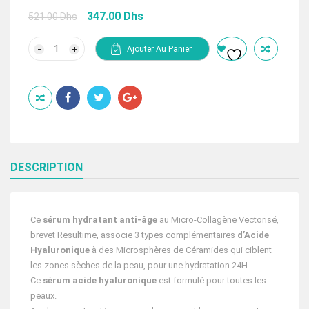
Le
Le
347.00
Dhs
521.00
Dhs
prix
prix
initial
actuel
quantité
Ajouter Au Panier
de
était :
est :
Resultime
521.00 Dhs.
347.00 Dhs.
sérum
intensif
désaltérant
3
Acides
Hyaluroniques
DESCRIPTION
Ce
sérum hydratant anti-âge
au Micro-Collagène Vectorisé,
brevet Resultime, associe 3 types complémentaires
d’Acide
Hyaluronique
à des Microsphères de Céramides qui ciblent
les zones sèches de la peau, pour une hydratation 24H.
Ce
sérum acide hyaluronique
est formulé pour toutes les
peaux.