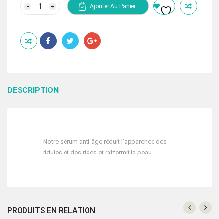
initial
actuel
quantité
Ajouter Au Panier
de
était :
est :
MDC
480.00 Dhs.
320.00 Dhs.
FOREVER
YOUNG
SERUM
ANTI
AGE
30
ml
DESCRIPTION
Notre sérum anti-âge réduit l’apparence des
ridules et des rides et raffermit la peau.
PRODUITS EN RELATION