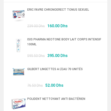
ERIC FAVRE CHRONOERECT TONUS SEXUEL
Le
Le
160.00
Dhs
239.00
Dhs
prix
prix
initial
actuel
ISIS PHARMA NEOTONE BODY LAIT CORPS INTENSIF
était :
est :
100ML
239.00 Dhs.
160.00 Dhs.
Le
Le
395.00
Dhs
595.50
Dhs
prix
prix
initial
actuel
GILBERT LINGETTES A L’EAU 70 UNITÉS
était :
est :
595.50 Dhs.
395.00 Dhs.
Le
Le
52.00
Dhs
76.50
Dhs
prix
prix
initial
actuel
POLIDENT NETTOYANT ANTI BACTÉRIEN
était :
est :
76.50 Dhs.
52.00 Dhs.