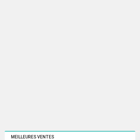
initial
actuel
était :
est :
478.50 Dhs.
324.00 Dhs.
MEILLEURES VENTES