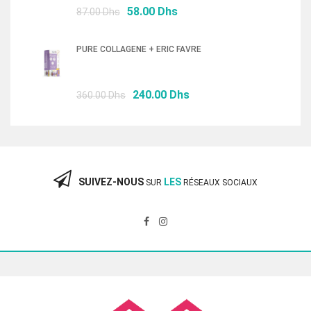
Le
Le
58.00
Dhs
87.00
Dhs
prix
prix
initial
actuel
PURE COLLAGENE + ERIC FAVRE
était :
est :
87.00 Dhs.
58.00 Dhs.
Le
Le
240.00
Dhs
360.00
Dhs
prix
prix
initial
actuel
était :
est :
360.00 Dhs.
240.00 Dhs.
SUIVEZ-NOUS
LES
SUR
RÉSEAUX SOCIAUX