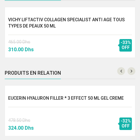
VICHY LIFTACTIV COLLAGEN SPECIALIST ANTI AGE TOUS
TYPES DE PEAUX 50 ML
465.00
Dhs
-33%
Le
Le
OFF
310.00
Dhs
prix
prix
initial
actuel
était :
est :
PRODUITS EN RELATION
465.00 Dhs.
310.00 Dhs.
EUCERIN HYALURON FILLER * 3 EFFECT 50 ML GEL CREME
478.50
Dhs
-32%
Le
Le
OFF
324.00
Dhs
prix
prix