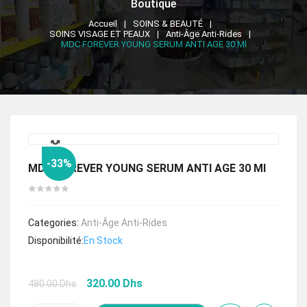
Boutique
Accueil
SOINS & BEAUTÉ
SOINS VISAGE ET PEAUX
Anti-Âge Anti-Rides
MDC FOREVER YOUNG SERUM ANTI AGE 30 Ml
🔍
-33%
MDC FOREVER YOUNG SERUM ANTI AGE 30 Ml
Categories:
Anti-Âge Anti-Rides
Disponibilité:
En Stock
Le
Le
320.00
Dhs
480.00
Dhs
prix
prix