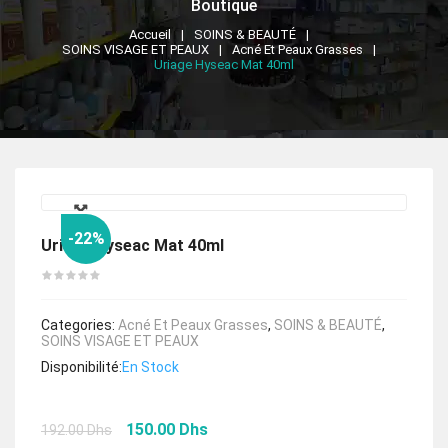
Boutique
Accueil
SOINS & BEAUTÉ
SOINS VISAGE ET PEAUX
Acné Et Peaux Grasses
Uriage Hyseac Mat 40ml
🔍
-22%
Uriage Hyseac Mat 40ml
Categories:
Acné Et Peaux Grasses
,
SOINS & BEAUTÉ
,
SOINS VISAGE ET PEAUX
Disponibilité:
En Stock
Le
Le
150.00
Dhs
192.00
Dhs
prix
prix