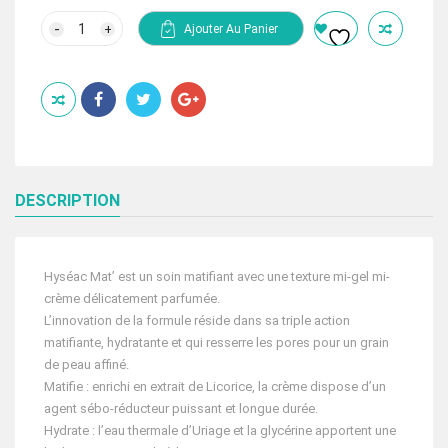
initial
actuel
quantité
Ajouter Au Panier
de
était :
est :
Uriage
192.00 Dhs.
150.00 Dhs.
hyseac
mat
40ml
DESCRIPTION
Hyséac Mat’ est un soin matifiant avec une texture mi-gel mi-
crème délicatement parfumée.
L’innovation de la formule réside dans sa triple action
matifiante, hydratante et qui resserre les pores pour un grain
de peau affiné.
Matifie : enrichi en extrait de Licorice, la crème dispose d’un
agent sébo-réducteur puissant et longue durée.
Hydrate : l’eau thermale d’Uriage et la glycérine apportent une