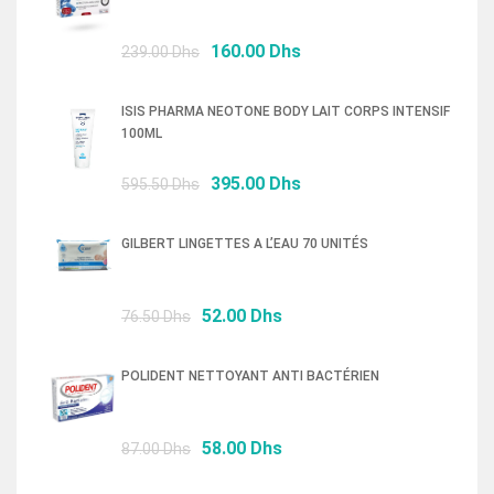
Le
Le
160.00
Dhs
239.00
Dhs
prix
prix
initial
actuel
ISIS PHARMA NEOTONE BODY LAIT CORPS INTENSIF
était :
est :
100ML
239.00 Dhs.
160.00 Dhs.
Le
Le
395.00
Dhs
595.50
Dhs
prix
prix
initial
actuel
GILBERT LINGETTES A L’EAU 70 UNITÉS
était :
est :
595.50 Dhs.
395.00 Dhs.
Le
Le
52.00
Dhs
76.50
Dhs
prix
prix
initial
actuel
POLIDENT NETTOYANT ANTI BACTÉRIEN
était :
est :
76.50 Dhs.
52.00 Dhs.
Le
Le
58.00
Dhs
87.00
Dhs
prix
prix