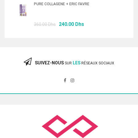
initial
actuel
PURE COLLAGENE + ERIC FAVRE
était :
est :
87.00 Dhs.
58.00 Dhs.
Le
Le
240.00
Dhs
360.00
Dhs
prix
prix
initial
actuel
était :
est :
360.00 Dhs.
240.00 Dhs.
SUIVEZ-NOUS
LES
SUR
RÉSEAUX SOCIAUX