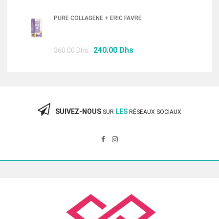
prix
prix
initial
actuel
PURE COLLAGENE + ERIC FAVRE
était :
est :
87.00 Dhs.
58.00 Dhs.
Le
Le
240.00
Dhs
360.00
Dhs
prix
prix
initial
actuel
était :
est :
360.00 Dhs.
240.00 Dhs.
SUIVEZ-NOUS
LES
SUR
RÉSEAUX SOCIAUX