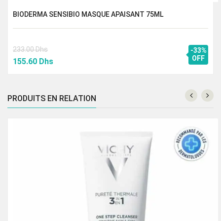
BIODERMA SENSIBIO MASQUE APAISANT 75ML
233.00
Dhs
-33%
Le
Le
OFF
155.60
Dhs
prix
prix
initial
actuel
était :
est :
PRODUITS EN RELATION
233.00 Dhs.
155.60 Dhs.