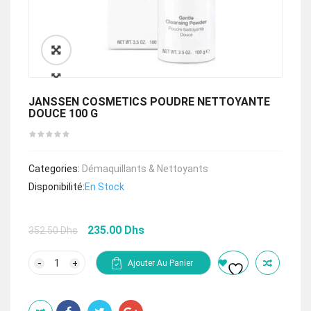
🔍
JANSSEN COSMETICS POUDRE NETTOYANTE
DOUCE 100 G
Categories:
Démaquillants & Nettoyants
Disponibilité:
En Stock
Le
Le
235.00
Dhs
352.50
Dhs
prix
prix
initial
actuel
quantité
Ajouter Au Panier
de
était :
est :
JANSSEN
352.50 Dhs.
235.00 Dhs.
COSMETICS
POUDRE
NETTOYANTE