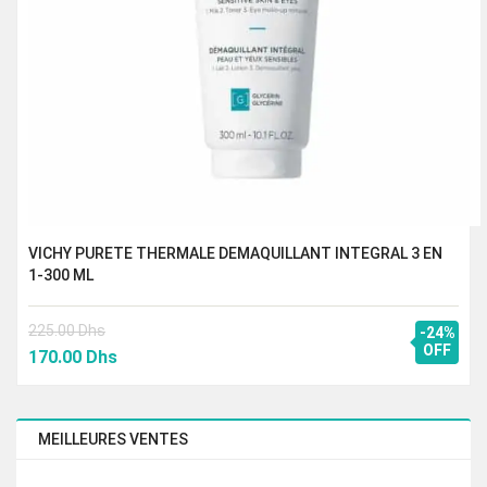
VICHY PURETE THERMALE DEMAQUILLANT INTEGRAL 3 EN
1-300 ML
225.00
Dhs
-24%
Le
Le
OFF
170.00
Dhs
prix
prix
initial
actuel
était :
est :
MEILLEURES VENTES
225.00 Dhs.
170.00 Dhs.