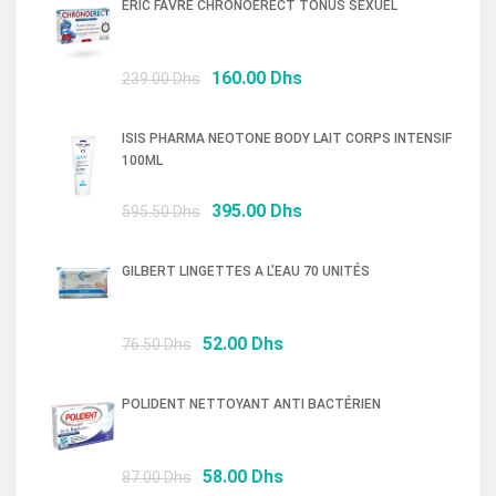
ERIC FAVRE CHRONOERECT TONUS SEXUEL
Le
Le
160.00
Dhs
239.00
Dhs
prix
prix
initial
actuel
ISIS PHARMA NEOTONE BODY LAIT CORPS INTENSIF
était :
est :
100ML
239.00 Dhs.
160.00 Dhs.
Le
Le
395.00
Dhs
595.50
Dhs
prix
prix
initial
actuel
GILBERT LINGETTES A L’EAU 70 UNITÉS
était :
est :
595.50 Dhs.
395.00 Dhs.
Le
Le
52.00
Dhs
76.50
Dhs
prix
prix
initial
actuel
POLIDENT NETTOYANT ANTI BACTÉRIEN
était :
est :
76.50 Dhs.
52.00 Dhs.
Le
Le
58.00
Dhs
87.00
Dhs