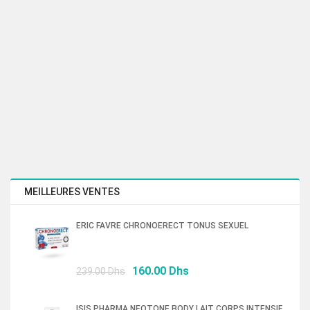
MEILLEURES VENTES
ERIC FAVRE CHRONOERECT TONUS SEXUEL
Le
Le
160.00
Dhs
239.00
Dhs
prix
prix
initial
actuel
ISIS PHARMA NEOTONE BODY LAIT CORPS INTENSIF