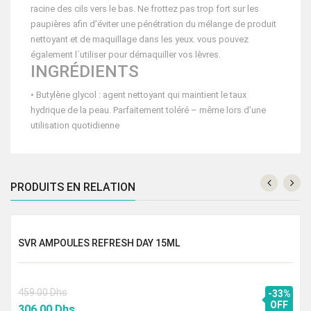
racine des cils vers le bas. Ne frottez pas trop fort sur les
paupières afin d’éviter une pénétration du mélange de produit
nettoyant et de maquillage dans les yeux. vous pouvez
également l´utiliser pour démaquiller vos lèvres.
INGRÉDIENTS
• Butylène glycol : agent nettoyant qui maintient le taux
hydrique de la peau. Parfaitement toléré – même lors d’une
utilisation quotidienne
PRODUITS EN RELATION
SVR AMPOULES REFRESH DAY 15ML
459.00
Dhs
-33%
Le
Le
OFF
306.00
Dhs