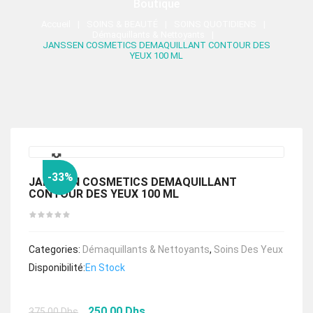
Boutique
Accueil
SOINS & BEAUTÉ
SOINS QUOTIDIENS
Démaquillants & Nettoyants
JANSSEN COSMETICS DEMAQUILLANT CONTOUR DES
YEUX 100 ML
🔍
-33%
JANSSEN COSMETICS DEMAQUILLANT
CONTOUR DES YEUX 100 ML
Categories:
Démaquillants & Nettoyants
,
Soins Des Yeux
Disponibilité:
En Stock
Le
Le
250.00
Dhs
375.00
Dhs