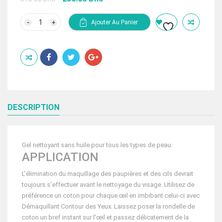
prix
prix
initial
actuel
quantité
Ajouter Au Panier
de
était :
est :
JANSSEN
375.00 Dhs.
250.00 Dhs.
COSMETICS
DEMAQUILLANT
CONTOUR
DES
YEUX
100
ML
DESCRIPTION
Gel nettoyant sans huile pour tous les types de peau.
APPLICATION
L’élimination du maquillage des paupières et des cils devrait
toujours s’effectuer avant le nettoyage du visage. Utilisez de
préférence un coton pour chaque œil en imbibant celui-ci avec
Démaquillant Contour des Yeux. Laissez poser la rondelle de
coton un bref instant sur l’œil et passez délicatement de la