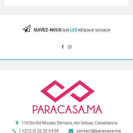
initial
actuel
était :
est :
360.00 Dhs.
240.00 Dhs.
SUIVEZ-NOUS
LES
SUR
RÉSEAUX SOCIAUX
118 Bis Bd Moulay Slimane, Ain Sebaa, Casablanca
( +212 )5 22 35 54 09
contact@paracasa.ma