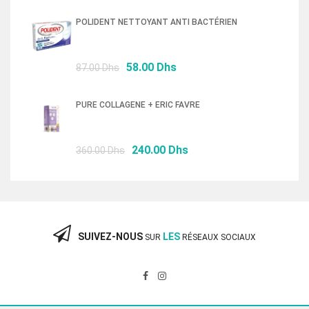
initial
actuel
POLIDENT NETTOYANT ANTI BACTÉRIEN
était :
est :
76.50 Dhs.
52.00 Dhs.
Le
Le
58.00
Dhs
87.00
Dhs
prix
prix
initial
actuel
PURE COLLAGENE + ERIC FAVRE
était :
est :
87.00 Dhs.
58.00 Dhs.
Le
Le
240.00
Dhs
360.00
Dhs
prix
prix
initial
actuel
était :
est :
360.00 Dhs.
240.00 Dhs.
SUIVEZ-NOUS
LES
SUR
RÉSEAUX SOCIAUX