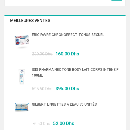
prix
prix
initial
actuel
était :
est :
MEILLEURES VENTES
900.00 Dhs.
600.00 Dhs.
ERIC FAVRE CHRONOERECT TONUS SEXUEL
Le
Le
160.00
Dhs
239.00
Dhs
prix
prix
initial
actuel
ISIS PHARMA NEOTONE BODY LAIT CORPS INTENSIF
était :
est :
100ML
239.00 Dhs.
160.00 Dhs.
Le
Le
395.00
Dhs
595.50
Dhs
prix
prix
initial
actuel
GILBERT LINGETTES A L’EAU 70 UNITÉS
était :
est :
595.50 Dhs.
395.00 Dhs.
Le
Le
52.00
Dhs
76.50
Dhs
prix
prix