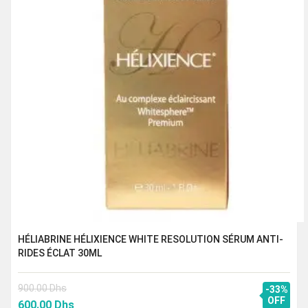
HÉLIABRINE HÉLIXIENCE WHITE RESOLUTION SÉRUM ANTI-
RIDES ÉCLAT 30ML
900.00
Dhs
-33%
Le
Le
OFF
600.00
Dhs