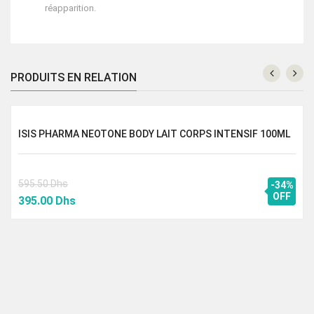
réapparition.
PRODUITS EN RELATION
ISIS PHARMA NEOTONE BODY LAIT CORPS INTENSIF 100ML
595.50
Dhs
-34%
Le
Le
OFF
395.00
Dhs
prix
prix
initial
actuel
était :
est :
595.50 Dhs.
395.00 Dhs.