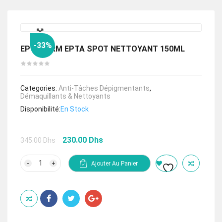
🔍
-33%
EPTADERM EPTA SPOT NETTOYANT 150ML
Categories:
Anti-Tâches Dépigmentants
,
Démaquillants & Nettoyants
Disponibilité:
En Stock
Le
Le
230.00
Dhs
345.00
Dhs
prix
prix
initial
actuel
quantité
Ajouter Au Panier
de
était :
est :
EPTADERM
345.00 Dhs.
230.00 Dhs.
EPTA
SPOT
NETTOYANT
150ML