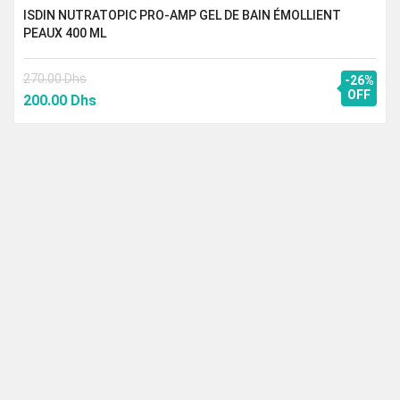
ISDIN NUTRATOPIC PRO-AMP GEL DE BAIN ÉMOLLIENT
PEAUX 400 ML
270.00
Dhs
-26%
Le
Le
OFF
200.00
Dhs
prix
prix
initial
actuel
était :
est :
270.00 Dhs.
200.00 Dhs.