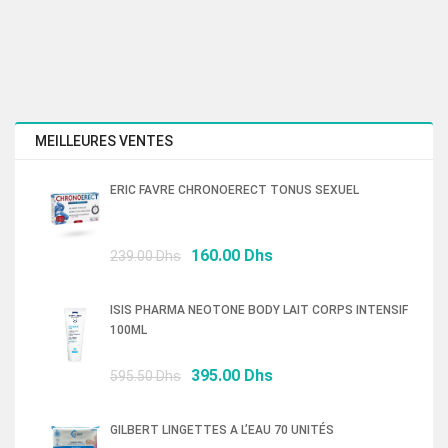
MEILLEURES VENTES
ERIC FAVRE CHRONOERECT TONUS SEXUEL
Le
Le
160.00
Dhs
239.00
Dhs
prix
prix
initial
actuel
ISIS PHARMA NEOTONE BODY LAIT CORPS INTENSIF
était :
est :
100ML
239.00 Dhs.
160.00 Dhs.
Le
Le
395.00
Dhs
595.50
Dhs
prix
prix
initial
actuel
GILBERT LINGETTES A L’EAU 70 UNITÉS
était :
est :