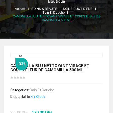
Boutique
Accueil
SOINS & BEAUTÉ
SOINS QUOTIDIENS
Bain Et Douche
CAMOMILLA BLU NETTOYANT VISAGE ET CORPS FLEUR DE
CAMOMILLA 500 ML
🔍
-33%
CAMOMILLA BLU NETTOYANT VISAGE ET
CORPS FLEUR DE CAMOMILLA 500 ML
Categories:
Bain Et Douche
Disponibilité:
En Stock
Le
Le
170.00
Dhs
255.00
Dhs