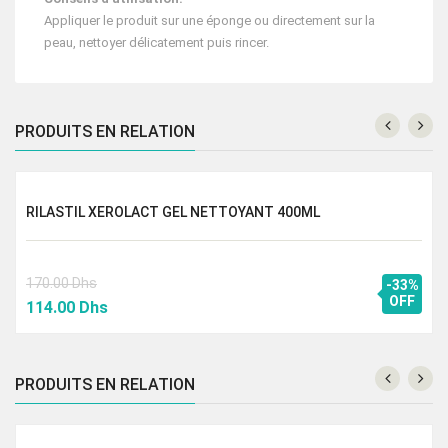
Appliquer le produit sur une éponge ou directement sur la
peau, nettoyer délicatement puis rincer.
PRODUITS EN RELATION
RILASTIL XEROLACT GEL NETTOYANT 400ML
170.00
Dhs
-33%
Le
Le
OFF
114.00
Dhs
prix
prix
initial
actuel
était :
est :
PRODUITS EN RELATION
170.00 Dhs.
114.00 Dhs.