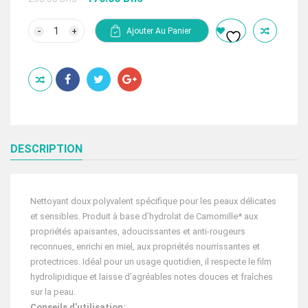
prix
prix
initial
actuel
quantité
Ajouter Au Panier
de
était :
est :
CAMOMILLA
255.00 Dhs.
170.00 Dhs.
BLU
NETTOYANT
VISAGE
ET
CORPS
FLEUR
DE
CAMOMILLA
500
DESCRIPTION
ML
Nettoyant doux polyvalent spécifique pour les peaux délicates
et sensibles. Produit à base d’hydrolat de Camomille* aux
propriétés apaisantes, adoucissantes et anti-rougeurs
reconnues, enrichi en miel, aux propriétés nourrissantes et
protectrices. Idéal pour un usage quotidien, il respecte le film
hydrolipidique et laisse d’agréables notes douces et fraîches
sur la peau.
Conseils d’utilisation: