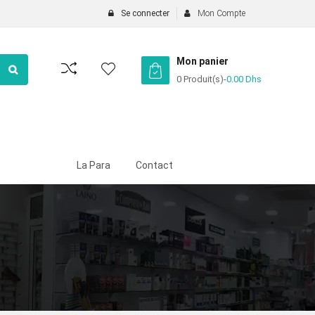
Se connecter
Mon Compte
Mon panier
0 Produit(s)
-
0.00
Dhs
La Para
Contact