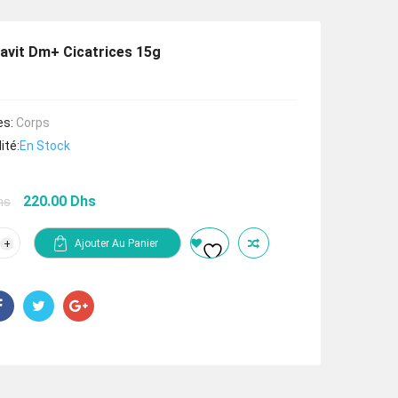
avit Dm+ Cicatrices 15g
es:
Corps
ité:
En Stock
Le
Le
220.00
Dhs
hs
prix
prix
initial
actuel
tité
Ajouter Au Panier
était :
est :
323.00 Dhs.
220.00 Dhs.
it
rices