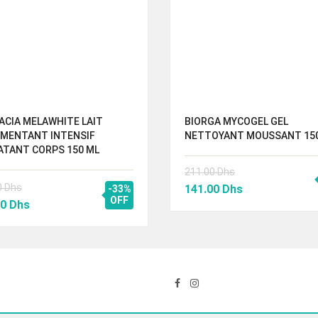
ACIA MELAWHITE LAIT
BIORGA MYCOGEL GEL
GMENTANT INTENSIF
NETTOYANT MOUSSANT 15
ATANT CORPS 150 ML
211.00
Dhs
Le
Le
0
Dhs
141.00
Dhs
-33%
Le
OFF
prix
prix
00
Dhs
prix
initial
actuel
al
actuel
était :
est :
 :
est :
211.00 Dhs.
141.00 Dhs.
50 Dhs.
285.00 Dhs.