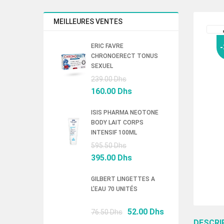
MEILLEURES VENTES
ERIC FAVRE
CHRONOERECT TONUS
SEXUEL
Le
239.00
Dhs
prix
Le
160.00
Dhs
initial
prix
était :
actuel
ISIS PHARMA NEOTONE
BODY LAIT CORPS
239.00 Dhs.
est :
INTENSIF 100ML
160.00 Dhs.
Le
595.50
Dhs
prix
Le
395.00
Dhs
initial
prix
était :
actuel
GILBERT LINGETTES A
L’EAU 70 UNITÉS
595.50 Dhs.
est :
395.00 Dhs.
Le
Le
52.00
Dhs
76.50
Dhs
prix
prix
DESCRI