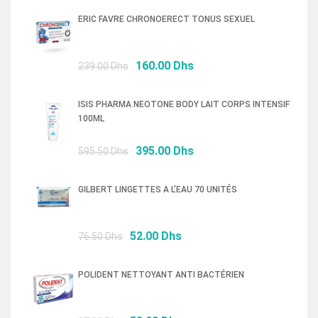
ERIC FAVRE CHRONOERECT TONUS SEXUEL
Le
Le
160.00
Dhs
239.00
Dhs
prix
prix
initial
actuel
ISIS PHARMA NEOTONE BODY LAIT CORPS INTENSIF
était :
est :
100ML
239.00 Dhs.
160.00 Dhs.
Le
Le
395.00
Dhs
595.50
Dhs
prix
prix
initial
actuel
GILBERT LINGETTES A L’EAU 70 UNITÉS
était :
est :
595.50 Dhs.
395.00 Dhs.
Le
Le
52.00
Dhs
76.50
Dhs
prix
prix
initial
actuel
POLIDENT NETTOYANT ANTI BACTÉRIEN
était :
est :
76.50 Dhs.
52.00 Dhs.