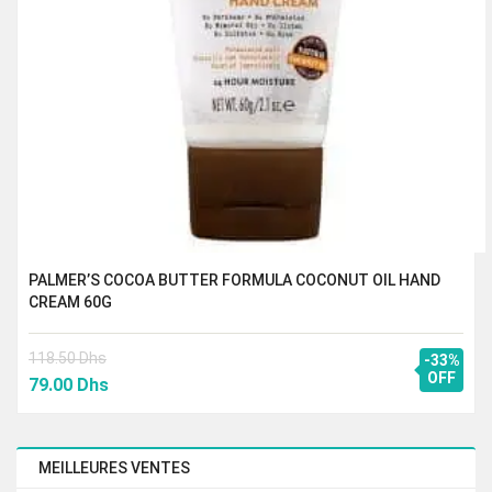
PALMER’S COCOA BUTTER FORMULA COCONUT OIL HAND
CREAM 60G
118.50
Dhs
-33%
Le
Le
OFF
79.00
Dhs
prix
prix
initial
actuel
était :
est :
MEILLEURES VENTES
118.50 Dhs.
79.00 Dhs.