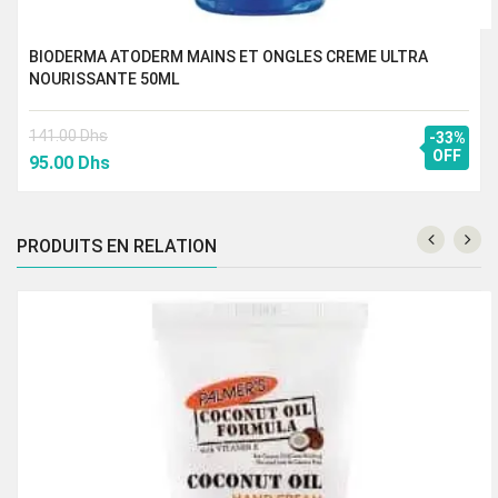
BIODERMA ATODERM MAINS ET ONGLES CREME ULTRA
NOURISSANTE 50ML
141.00
Dhs
-33%
Le
Le
OFF
95.00
Dhs
prix
prix
initial
actuel
était :
est :
PRODUITS EN RELATION
141.00 Dhs.
95.00 Dhs.