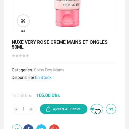
🔍
NUXE VERY ROSE CREME MAINS ET ONGLES
50ML
Categories:
Soins Des Mains
Disponibilité:
En Stock
Le
Le
105.00
Dhs
157.50
Dhs
prix
prix
initial
actuel
quantité
Ajouter Au Panier
de
était :
est :
NUXE
157.50 Dhs.
105.00 Dhs.
VERY
ROSE
CREME