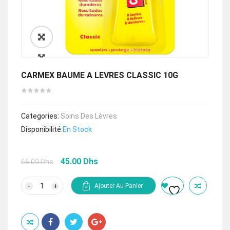
🔍
CARMEX BAUME A LEVRES CLASSIC 10G
Categories:
Soins Des Lèvres
Disponibilité:
En Stock
Le
Le
45.00
Dhs
65.00
Dhs
prix
prix
initial
actuel
quantité
Ajouter Au Panier
de
était :
est :
CARMEX
65.00 Dhs.
45.00 Dhs.
BAUME
A
LEVRES
CLASSIC