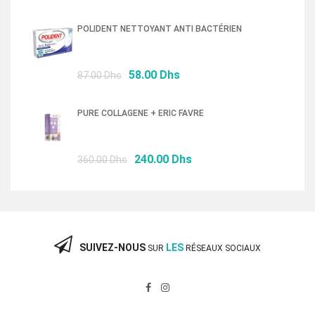
prix
prix
initial
actuel
POLIDENT NETTOYANT ANTI BACTÉRIEN
était :
est :
76.50 Dhs.
52.00 Dhs.
Le
Le
58.00
Dhs
87.00
Dhs
prix
prix
initial
actuel
PURE COLLAGENE + ERIC FAVRE
était :
est :
87.00 Dhs.
58.00 Dhs.
Le
Le
240.00
Dhs
360.00
Dhs
prix
prix
initial
actuel
était :
est :
360.00 Dhs.
240.00 Dhs.
SUIVEZ-NOUS
LES
SUR
RÉSEAUX SOCIAUX