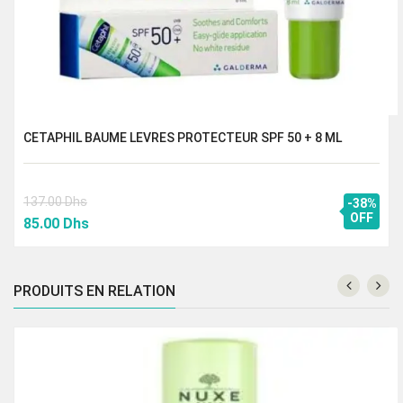
CETAPHIL BAUME LEVRES PROTECTEUR SPF 50 + 8 ML
137.00
Dhs
-38%
Le
Le
OFF
85.00
Dhs
prix
prix
initial
actuel
était :
est :
PRODUITS EN RELATION
137.00 Dhs.
85.00 Dhs.