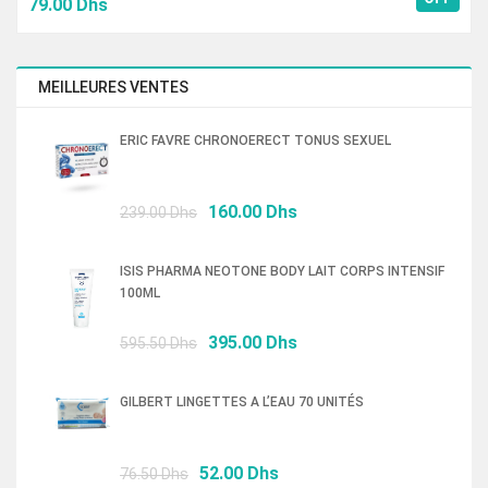
Le
Le
79.00
Dhs
prix
prix
initial
actuel
était :
est :
MEILLEURES VENTES
118.50 Dhs.
79.00 Dhs.
ERIC FAVRE CHRONOERECT TONUS SEXUEL
Le
Le
160.00
Dhs
239.00
Dhs
prix
prix
initial
actuel
ISIS PHARMA NEOTONE BODY LAIT CORPS INTENSIF
était :
est :
100ML
239.00 Dhs.
160.00 Dhs.
Le
Le
395.00
Dhs
595.50
Dhs
prix
prix
initial
actuel
GILBERT LINGETTES A L’EAU 70 UNITÉS
était :
est :
595.50 Dhs.
395.00 Dhs.
Le
Le
52.00
Dhs
76.50
Dhs