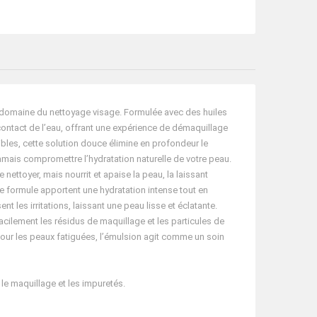
e domaine du nettoyage visage. Formulée avec des huiles
 contact de l’eau, offrant une expérience de démaquillage
bles, cette solution douce élimine en profondeur le
jamais compromettre l’hydratation naturelle de votre peau.
nettoyer, mais nourrit et apaise la peau, la laissant
te formule apportent une hydratation intense tout en
nt les irritations, laissant une peau lisse et éclatante.
 facilement les résidus de maquillage et les particules de
ié pour les peaux fatiguées, l’émulsion agit comme un soin
e maquillage et les impuretés.
.