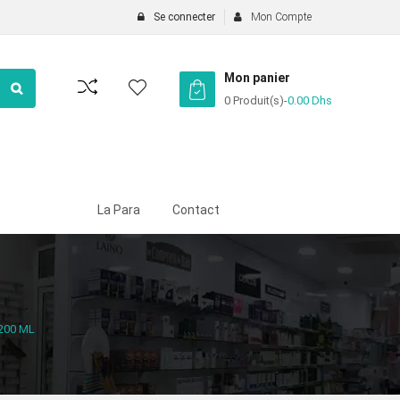
Se connecter
Mon Compte
Mon panier
0 Produit(s)
-
0.00
Dhs
La Para
Contact
200 ML