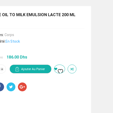
 OIL TO MILK EMULSION LACTE 200 ML
es:
Corps
ité:
En Stock
Le
Le
186.00
Dhs
hs
prix
prix
initial
actuel
tité
Ajouter Au Panier
était :
est :
OZE
279.00 Dhs.
186.00 Dhs.
LSION
TE