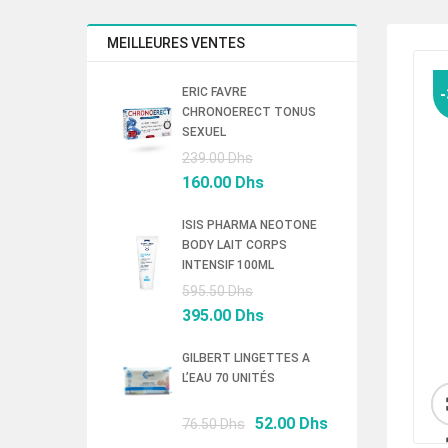
MEILLEURES VENTES
ERIC FAVRE
CHRONOERECT TONUS
SEXUEL
Le
239.00
Dhs
prix
Le
160.00
Dhs
initial
prix
était :
actuel
ISIS PHARMA NEOTONE
BODY LAIT CORPS
239.00 Dhs.
est :
INTENSIF 100ML
160.00 Dhs.
Le
595.50
Dhs
prix
Le
395.00
Dhs
initial
prix
était :
actuel
GILBERT LINGETTES A
L’EAU 70 UNITÉS
595.50 Dhs.
est :
395.00 Dhs.
Le
Le
52.00
Dhs
76.50
Dhs
prix
prix