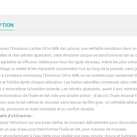
PTION
vrez l’Emulsion Lactée Oil to Milk de Ladoze, une véritable révolution dans l
elles et des extraits apaisants, cette émulsion unique se transforme en lait au
 agréable qu’efficace. Idéale pour tous les types de peau, même les plus sensi
llage, la saleté et les impuretés accumulées tout au long de la journée, sans 
 à sa texture onctueuse, l’Emulsion Oil to Milk ne se contente pas seulement de 
 et fraîche après chaque utilisation. Les huiles naturelles contenues dans cet
t à reconstituer la barrière cutanée. Les extraits apaisants, quant à eux, minimise
ansformation de l’huile en lait crée une double action : d’abord, l’huile dissout
tion, puis le lait nettoie en douceur sans laisser de film gras. Un véritable all
et, procurant un éclat immédiat et un confort durable.
ils d’utilisation :
quez l’émulsion sur une peau sèche, en massant délicatement pour dissoudre l
ez un peu d’eau pour transformer l’huile en lait, puis massez de nouveau.
z abondamment à l’eau tiède pour révéler une peau propre, douce et hydratée