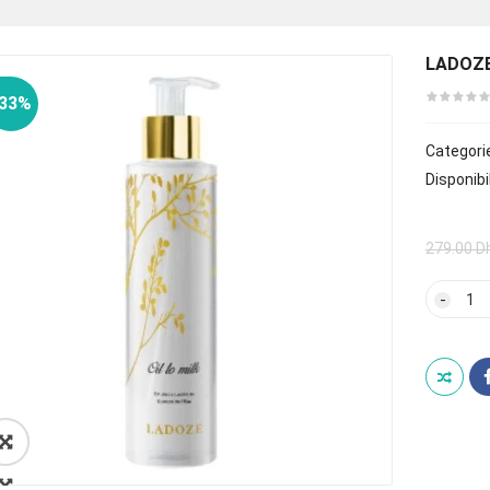
LADOZE
-33%
Categori
Disponibil
279.00
D
quan
de
LAD
OIL
TO
MILK
EMU
LAC
200
🔍
ML