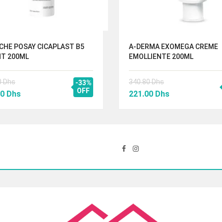
CHE POSAY CICAPLAST B5
A-DERMA EXOMEGA CREME
NT 200ML
EMOLLIENTE 200ML
0
Dhs
340.80
Dhs
-33%
Le
OFF
Le
Le
00
Dhs
221.00
Dhs
prix
prix
prix
al
actuel
initial
actuel
 :
est :
était :
est :
00 Dhs.
136.00 Dhs.
340.80 Dhs.
221.00 Dhs.