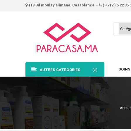
118 Bd moulay slimane. Casablanca –
( +212 ) 5 22 35 
SOINS
AUTRES CATÉGORIES
Accuei