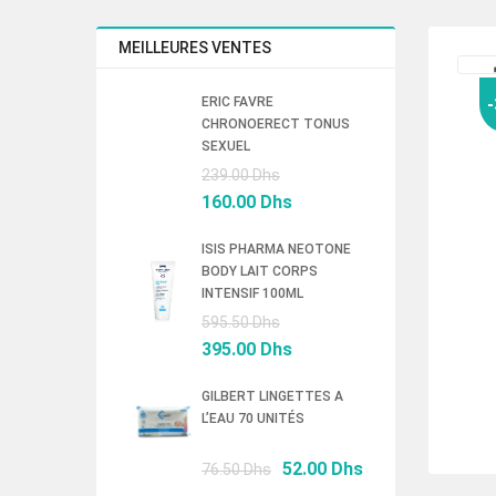
MEILLEURES VENTES
ERIC FAVRE
CHRONOERECT TONUS
SEXUEL
Le
239.00
Dhs
prix
Le
160.00
Dhs
initial
prix
était :
actuel
ISIS PHARMA NEOTONE
BODY LAIT CORPS
239.00 Dhs.
est :
INTENSIF 100ML
160.00 Dhs.
Le
595.50
Dhs
prix
Le
395.00
Dhs
initial
prix
était :
actuel
GILBERT LINGETTES A
L’EAU 70 UNITÉS
595.50 Dhs.
est :
395.00 Dhs.
Le
Le
52.00
Dhs
76.50
Dhs
prix
prix