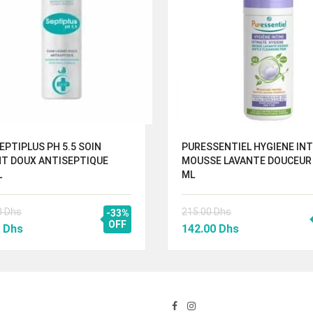
EPTIPLUS PH 5.5 SOIN
PURESSENTIEL HYGIENE IN
NT DOUX ANTISEPTIQUE
MOUSSE LAVANTE DOUCEUR
L
ML
0
Dhs
215.00
Dhs
-33%
Le
OFF
Le
Le
0
Dhs
142.00
Dhs
prix
prix
prix
al
actuel
initial
actuel
 :
est :
était :
est :
50 Dhs.
95.00 Dhs.
215.00 Dhs.
142.00 Dhs.