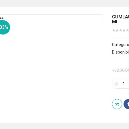
🔍
CUMLAU
ML
-33%
Categori
Disponibil
162.00
D
quan
de
CUM
HYD
INTE
GEL
CRE
6*5
ML