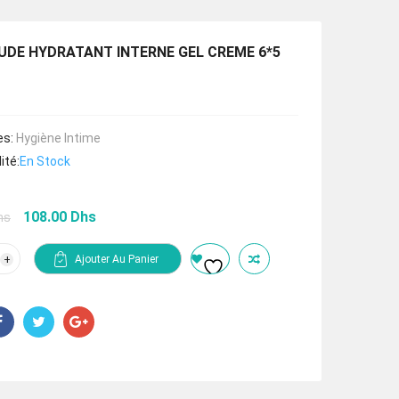
DE HYDRATANT INTERNE GEL CREME 6*5
es:
Hygiène Intime
ité:
En Stock
Le
Le
108.00
Dhs
hs
prix
prix
initial
actuel
tité
Ajouter Au Panier
était :
est :
LAUDE
162.00 Dhs.
108.00 Dhs.
RATANT
RNE
ME