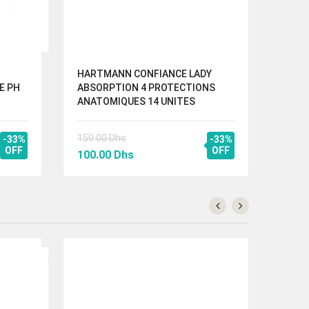
HARTMANN CONFIANCE LADY
ISDI
E PH
ABSORPTION 4 PROTECTIONS
200 
ANATOMIQUES 14 UNITES
180.
Le
150.00
Dhs
140.
-33%
-33%
OFF
Le
Le
OFF
prix
100.00
Dhs
prix
prix
initi
initial
actuel
étai
était :
est :
180
150.00 Dhs.
100.00 Dhs.