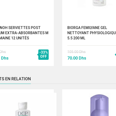
INOH SERVIETTES POST
BIORGA FEMILYANE GEL
UM EXTRA-ABSORBANTES M
NETTOYANT PHYSIOLOGIQU
MAINE 12 UNITÉS
5.5 200 ML
Dhs
105.00
Dhs
-33%
Le
OFF
Le
Le
0
Dhs
70.00
Dhs
prix
prix
prix
al
actuel
initial
actuel
 :
est :
était :
est :
TS EN RELATION
0 Dhs.
62.00 Dhs.
105.00 Dhs.
70.00 Dhs.