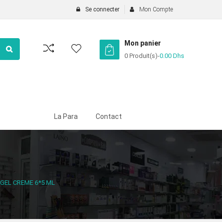
Se connecter
Mon Compte
Mon panier
0 Produit(s)
-
0.00
Dhs
La Para
Contact
GEL CREME 6*5 ML