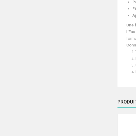
P
F
A
Une 
L’Eau
formu
Conse
PRODUI