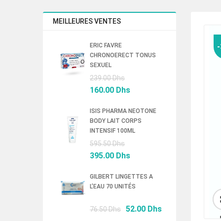
MEILLEURES VENTES
ERIC FAVRE
CHRONOERECT TONUS
SEXUEL
Le
239.00
Dhs
prix
Le
160.00
Dhs
initial
prix
était :
actuel
ISIS PHARMA NEOTONE
BODY LAIT CORPS
239.00 Dhs.
est :
INTENSIF 100ML
160.00 Dhs.
Le
595.50
Dhs
prix
Le
395.00
Dhs
initial
prix
était :
actuel
GILBERT LINGETTES A
L’EAU 70 UNITÉS
595.50 Dhs.
est :
395.00 Dhs.
Le
Le
52.00
Dhs
76.50
Dhs
prix
prix