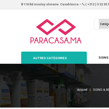
118 Bd moulay slimane. Casablanca –
( +212 ) 5 22 35 
SOINS
AUTRES CATÉGORIES
Accueil
SOINS & B