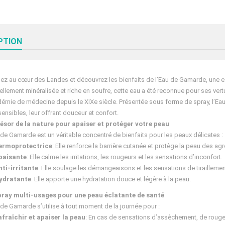
PTION
ez au cœur des Landes et découvrez les bienfaits de l’Eau de Gamarde, une e
ellement minéralisée et riche en soufre, cette eau a été reconnue pour ses vert
démie de médecine depuis le XIXe siècle. Présentée sous forme de spray, l’E
sensibles, leur offrant douceur et confort.
ésor de la nature pour apaiser et protéger votre peau
 de Gamarde est un véritable concentré de bienfaits pour les peaux délicates :
ermoprotectrice
: Elle renforce la barrière cutanée et protège la peau des ag
paisante
: Elle calme les irritations, les rougeurs et les sensations d’inconfort.
nti-irritante
: Elle soulage les démangeaisons et les sensations de tiraillemen
ydratante
: Elle apporte une hydratation douce et légère à la peau.
pray multi-usages pour une peau éclatante de santé
 de Gamarde s’utilise à tout moment de la journée pour :
afraîchir et apaiser la peau
: En cas de sensations d’assèchement, de rougeur