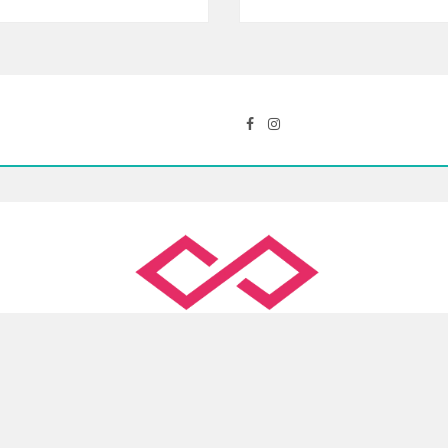
prix
prix
prix
al
actuel
initial
actuel
 :
est :
était :
est :
00 Dhs.
92.00 Dhs.
200.50 Dhs.
134.00 Dhs.
Slimane, Ain Sebaa, Casablanca
( +212 )5 22 35 54 09
con