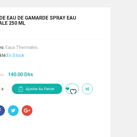
E EAU DE GAMARDE SPRAY EAU
LE 250 ML
es:
Eaux Thermales
ité:
En Stock
Le
Le
140.00
Dhs
hs
prix
prix
initial
actuel
tité
Ajouter Au Panier
était :
est :
ARDE
210.00 Dhs.
140.00 Dhs.
ARDE
Y
RMALE