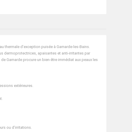
au thermale d’exception puisée à Gamarde-les-Bains.
us dermoprotectrices, apaisantes et anti-irritantes par
au de Gamarde procure un bien-être immédiat aux peaux les
ressions extérieures.
t.
s ou d’irritations.