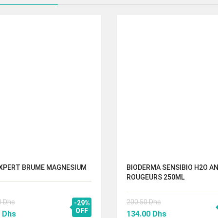
XPERT BRUME MAGNESIUM
BIODERMA SENSIBIO H2O AN
ROUGEURS 250ML
0
Dhs
200.50
Dhs
-29%
Le
OFF
Le
Le
0
Dhs
134.00
Dhs