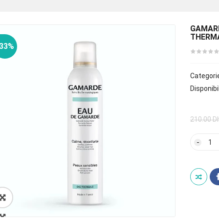
GAMARD
THERMA
-33%
Categori
Disponibil
210.00
D
quan
de
GAM
EAU
DE
GAM
SPRA
EAU
🔍
THE
250
ML