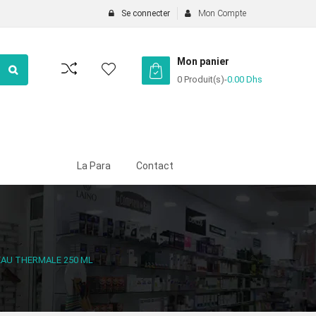
Se connecter
Mon Compte
Mon panier
0 Produit(s)
-
0.00
Dhs
La Para
Contact
AU THERMALE 250 ML