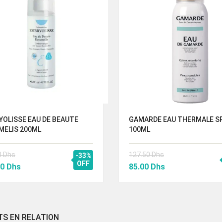
OLISSE EAU DE BEAUTE
GAMARDE EAU THERMALE S
MELIS 200ML
100ML
0
Dhs
127.50
Dhs
-33%
Le
OFF
Le
Le
00
Dhs
85.00
Dhs
prix
prix
prix
al
actuel
initial
actuel
 :
est :
était :
est :
00 Dhs.
155.00 Dhs.
127.50 Dhs.
85.00 Dhs.
TS EN RELATION