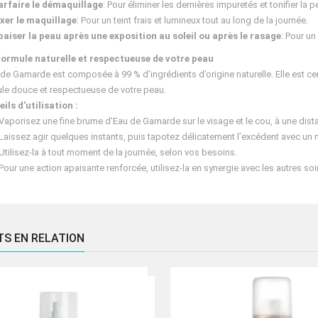
arfaire le démaquillage
: Pour éliminer les dernières impuretés et tonifier la p
ixer le maquillage
: Pour un teint frais et lumineux tout au long de la journée.
paiser la peau après une exposition au soleil ou après le rasage
: Pour un
formule naturelle et respectueuse de votre peau
 de Gamarde est composée à 99 % d’ingrédients d’origine naturelle. Elle est ce
le douce et respectueuse de votre peau.
ils d’utilisation :
Vaporisez une fine brume d’Eau de Gamarde sur le visage et le cou, à une dis
Laissez agir quelques instants, puis tapotez délicatement l’excédent avec un 
Utilisez-la à tout moment de la journée, selon vos besoins.
Pour une action apaisante renforcée, utilisez-la en synergie avec les autres 
TS EN RELATION