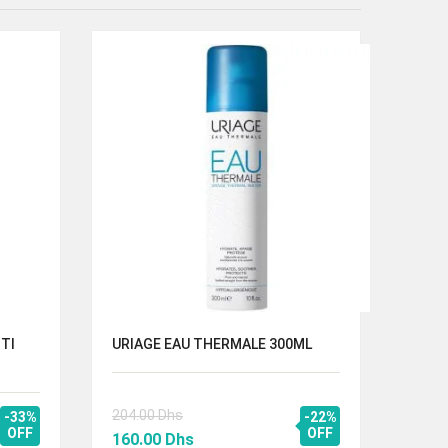
TI
URIAGE EAU THERMALE 300ML
AVEN
150M
204.00
Dhs
116.
-33%
-22%
OFF
Le
Le
OFF
Le
160.00
Dhs
80.5