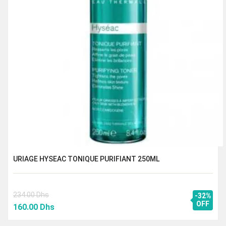
URIAGE HYSEAC TONIQUE PURIFIANT 250ML
234.00
Dhs
-32%
Le
Le
OFF
160.00
Dhs
prix
prix