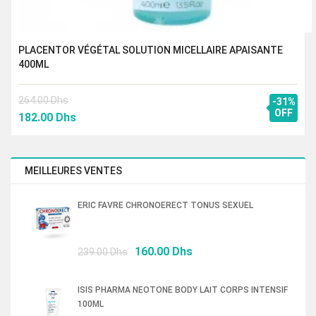
PLACENTOR VÉGÉTAL SOLUTION MICELLAIRE APAISANTE
400ML
264.00
Dhs
-31%
Le
Le
OFF
182.00
Dhs
prix
prix
initial
actuel
était :
est :
MEILLEURES VENTES
264.00 Dhs.
182.00 Dhs.
ERIC FAVRE CHRONOERECT TONUS SEXUEL
Le
Le
160.00
Dhs
239.00
Dhs
prix
prix
initial
actuel
ISIS PHARMA NEOTONE BODY LAIT CORPS INTENSIF
était :
est :
100ML