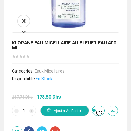
🔍
KLORANE EAU MICELLAIRE AU BLEUET EAU 400
ML
Categories:
Eaux Micellaires
Disponibilité:
En Stock
Le
Le
178.50
Dhs
267.75
Dhs
prix
prix
initial
actuel
quantité
Ajouter Au Panier
de
était :
est :
KLORANE
267.75 Dhs.
178.50 Dhs.
EAU
MICELLAIRE
AU