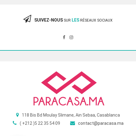
était :
est :
360.00 Dhs.
240.00 Dhs.
SUIVEZ-NOUS
LES
SUR
RÉSEAUX SOCIAUX
118 Bis Bd Moulay Slimane, Ain Sebaa, Casablanca
( +212 )5 22 35 54 09
contact@paracasa.ma