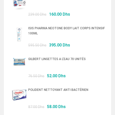
Le
Le
160.00
Dhs
239.00
Dhs
prix
prix
initial
actuel
ISIS PHARMA NEOTONE BODY LAIT CORPS INTENSIF
était :
est :
100ML
239.00 Dhs.
160.00 Dhs.
Le
Le
395.00
Dhs
595.50
Dhs
prix
prix
initial
actuel
GILBERT LINGETTES A L’EAU 70 UNITÉS
était :
est :
595.50 Dhs.
395.00 Dhs.
Le
Le
52.00
Dhs
76.50
Dhs
prix
prix
initial
actuel
POLIDENT NETTOYANT ANTI BACTÉRIEN
était :
est :
76.50 Dhs.
52.00 Dhs.
Le
Le
58.00
Dhs
87.00
Dhs
prix
prix