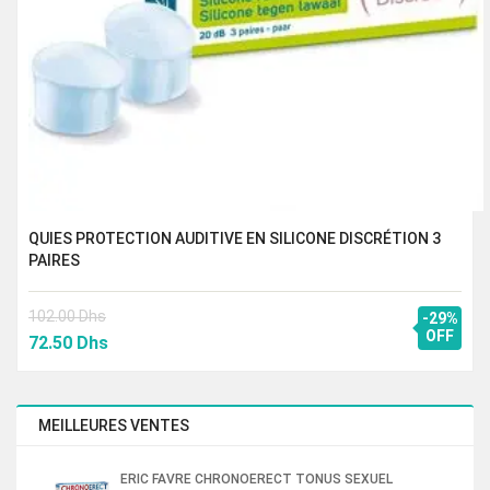
QUIES PROTECTION AUDITIVE EN SILICONE DISCRÉTION 3
PAIRES
102.00
Dhs
-29%
Le
Le
OFF
72.50
Dhs
prix
prix
initial
actuel
était :
est :
MEILLEURES VENTES
102.00 Dhs.
72.50 Dhs.
ERIC FAVRE CHRONOERECT TONUS SEXUEL