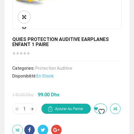
🔍
QUIES PROTECTION AUDITIVE EARPLANES
ENFANT 1 PAIRE
Categories:
Protection Auditive
Disponibilité:
En Stock
Le
Le
99.00
Dhs
140.00
Dhs
prix
prix
initial
actuel
quantité
Ajouter Au Panier
de
était :
est :
QUIES
140.00 Dhs.
99.00 Dhs.
PROTECTION
AUDITIVE
EARPLANES
ENFANT