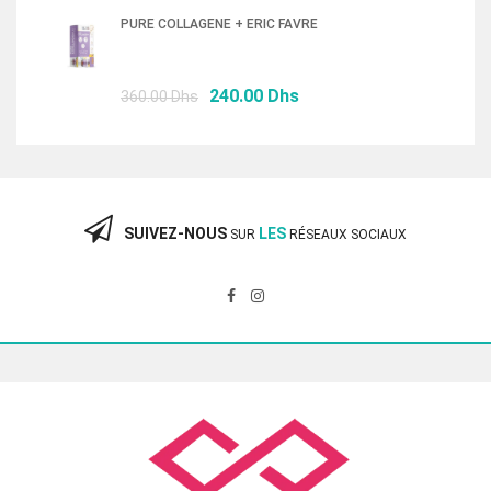
initial
actuel
PURE COLLAGENE + ERIC FAVRE
était :
est :
87.00 Dhs.
58.00 Dhs.
Le
Le
240.00
Dhs
360.00
Dhs
prix
prix
initial
actuel
était :
est :
360.00 Dhs.
240.00 Dhs.
SUIVEZ-NOUS
LES
SUR
RÉSEAUX SOCIAUX