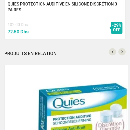
QUIES PROTECTION AUDITIVE EN SILICONE DISCRÉTION 3
PAIRES
102.00
Dhs
-29%
Le
Le
OFF
72.50
Dhs
prix
prix
initial
actuel
était :
est :
PRODUITS EN RELATION
102.00 Dhs.
72.50 Dhs.