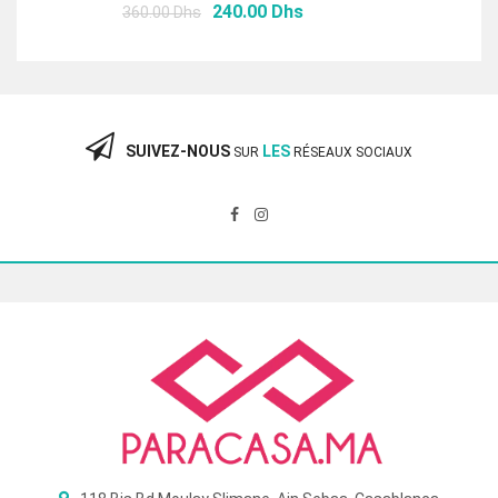
Le
Le
240.00
Dhs
360.00
Dhs
prix
prix
initial
actuel
était :
est :
360.00 Dhs.
240.00 Dhs.
SUIVEZ-NOUS
LES
SUR
RÉSEAUX SOCIAUX