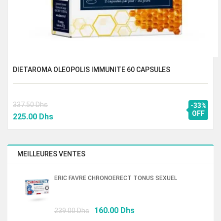
DIETAROMA OLEOPOLIS IMMUNITE 60 CAPSULES
337.50
Dhs
-33%
Le
Le
OFF
225.00
Dhs
prix
prix
initial
actuel
était :
est :
MEILLEURES VENTES
337.50 Dhs.
225.00 Dhs.
ERIC FAVRE CHRONOERECT TONUS SEXUEL
Le
Le
160.00
Dhs
239.00
Dhs