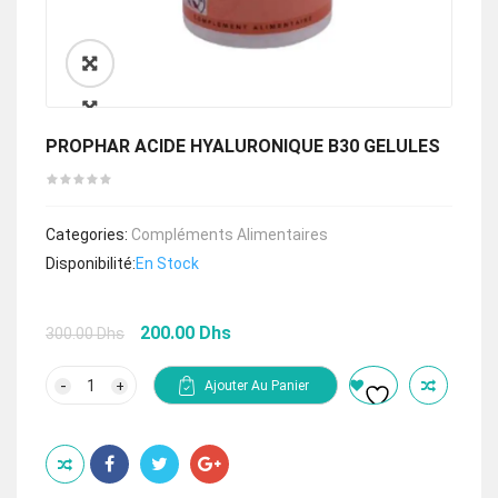
🔍
PROPHAR ACIDE HYALURONIQUE B30 GELULES
Categories:
Compléments Alimentaires
Disponibilité:
En Stock
Le
Le
200.00
Dhs
300.00
Dhs
prix
prix
initial
actuel
quantité
Ajouter Au Panier
de
était :
est :
PROPHAR
300.00 Dhs.
200.00 Dhs.
ACIDE
HYALURONIQUE
B30
GELULES