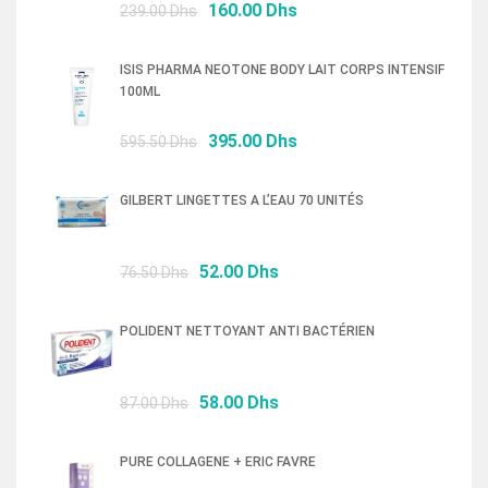
Le
Le
160.00
Dhs
239.00
Dhs
prix
prix
initial
actuel
ISIS PHARMA NEOTONE BODY LAIT CORPS INTENSIF
était :
est :
100ML
239.00 Dhs.
160.00 Dhs.
Le
Le
395.00
Dhs
595.50
Dhs
prix
prix
initial
actuel
GILBERT LINGETTES A L’EAU 70 UNITÉS
était :
est :
595.50 Dhs.
395.00 Dhs.
Le
Le
52.00
Dhs
76.50
Dhs
prix
prix
initial
actuel
POLIDENT NETTOYANT ANTI BACTÉRIEN
était :
est :
76.50 Dhs.
52.00 Dhs.
Le
Le
58.00
Dhs
87.00
Dhs
prix
prix
initial
actuel
PURE COLLAGENE + ERIC FAVRE
était :
est :