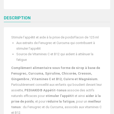
DESCRIPTION
Stimule l’appétit et aide à la prise de poids
Flacon de 125 ml
Aux extraits de Fenugrec et Curcuma qui contribuent à
stimuler l’appétit
Source de Vitamines C et B12 qui aident à atténuer la
fatigue
Complément alimentaire sous forme de sirop à base de
Fenugrec, Curcuma, Spiruline, Chicorée, Cresson,
Gingembre ; Vitamines C et B12, Cuivre et Magnésium.
Particulièrement conseillé aux enfants qui boudent devant leur
assiette,
PEDIAKID® Appétit-tonus
associe des actifs
naturels efficaces pour
stimuler l’appétit
et ainsi
aider à la
prise de poids
, et pour
réduire la fatigue
, pour un
meilleur
tonus
: du Fenugrec et du Curcuma, associés aux vitamines C
et B12.