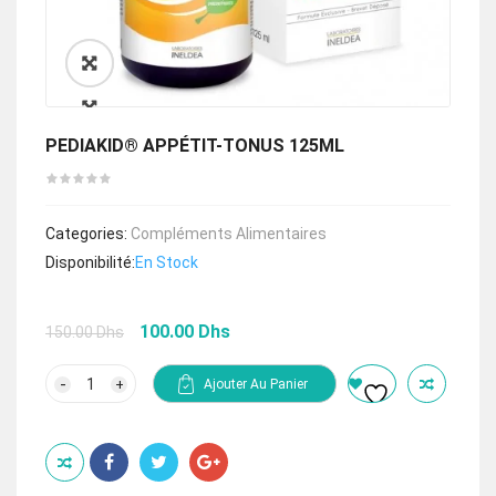
🔍
PEDIAKID® APPÉTIT-TONUS 125ML
Categories:
Compléments Alimentaires
Disponibilité:
En Stock
Le
Le
100.00
Dhs
150.00
Dhs
prix
prix
initial
actuel
quantité
Ajouter Au Panier
de
était :
est :
PEDIAKID®
150.00 Dhs.
100.00 Dhs.
APPÉTIT-
TONUS
125ML