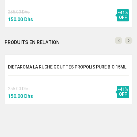
255.00
Dhs
-41%
Le
Le
OFF
150.00
Dhs
prix
prix
initial
actuel
était :
est :
PRODUITS EN RELATION
255.00 Dhs.
150.00 Dhs.
DIETAROMA LA RUCHE GOUTTES PROPOLIS PURE BIO 15ML
255.00
Dhs
-41%
Le
Le
OFF
150.00
Dhs
prix
prix
initial
actuel
était :
est :
255.00 Dhs.
150.00 Dhs.