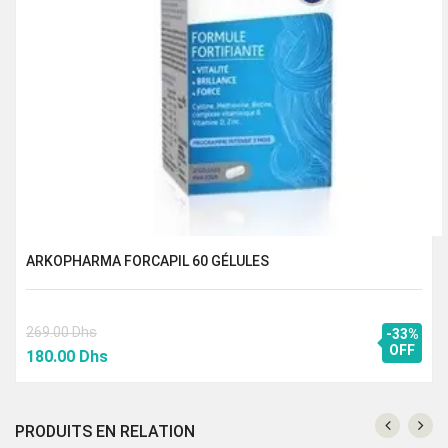
ARKOPHARMA FORCAPIL 60 GÉLULES
269.00
Dhs
-33%
Le
Le
OFF
180.00
Dhs
prix
prix
initial
actuel
était :
est :
PRODUITS EN RELATION