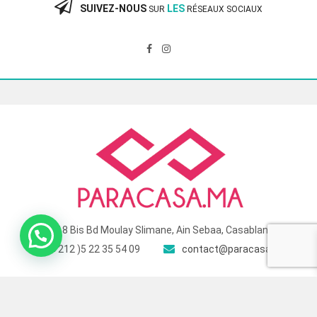
SUIVEZ-NOUS
LES
SUR
RÉSEAUX SOCIAUX
118 Bis Bd Moulay Slimane, Ain Sebaa, Casablanca
( +212 )5 22 35 54 09
contact@paracasa.ma
© 2025 Para Casa – Site géré et optimisé par
Touch Target
. All Rights
Reserved.