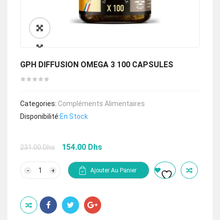
🔍
GPH DIFFUSION OMEGA 3 100 CAPSULES
Categories:
Compléments Alimentaires
Disponibilité:
En Stock
Le
Le
154.00
Dhs
231.00
Dhs
prix
prix
initial
actuel
quantité
Ajouter Au Panier
de
était :
est :
GPH
231.00 Dhs.
154.00 Dhs.
DIFFUSION
OMEGA
3
100
CAPSULES