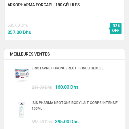
ARKOPHARMA FORCAPIL 180 GÉLULES
535.00
Dhs
-33%
Le
Le
OFF
357.00
Dhs
prix
prix
initial
actuel
était :
est :
MEILLEURES VENTES
535.00 Dhs.
357.00 Dhs.
ERIC FAVRE CHRONOERECT TONUS SEXUEL
Le
Le
160.00
Dhs
239.00
Dhs
prix
prix
initial
actuel
ISIS PHARMA NEOTONE BODY LAIT CORPS INTENSIF
était :
est :
100ML
239.00 Dhs.
160.00 Dhs.
Le
Le
395.00
Dhs
595.50
Dhs
prix
prix